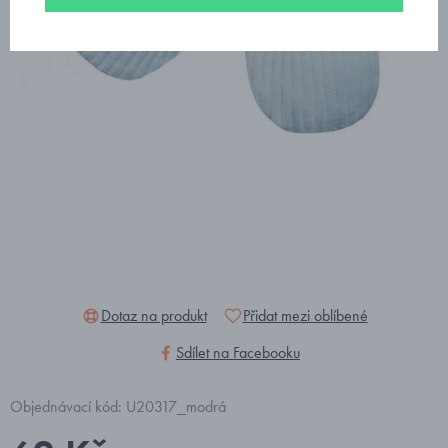
Dotaz na produkt
Přidat mezi oblíbené
Sdílet na Facebooku
Objednávací kód: U20317_modrá