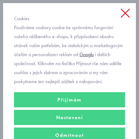
Cookies
Používáme soubory cookie ke správnému fungování
rukavičky
vašeho oblíbeného e-shopu, k přizpůsobení obsahu
stránek vašim potřebám, ke statistickým a marketingovým
modré bavlněné rukavičky
účelům a personalizaci reklam od
Googlu
i dalších
pro miminka
společností. Kliknutím na tlačítko Přijmout vše nám udělíte
souhlas s jejich sběrem a zpracováním a my vám
poskytneme ten nejlepší zážitek z nakupování.
Přijímám
Nastavení
Odmítnout