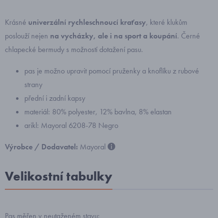
Krásné
univerzální rychleschnoucí kraťasy
, které klukům
poslouží nejen
na vycházky, ale i na sport a koupání
. Černé
chlapecké bermudy s možností dotažení pasu.
pas je možno upravit pomocí pruženky a knoflíku z rubové
strany
přední i zadní kapsy
materiál: 80% polyester, 12% bavlna, 8% elastan
arikl: Mayoral 6208-78 Negro
Výrobce / Dodavatel:
Mayoral
Velikostní tabulky
Pas měřen v neutaženém stavu: