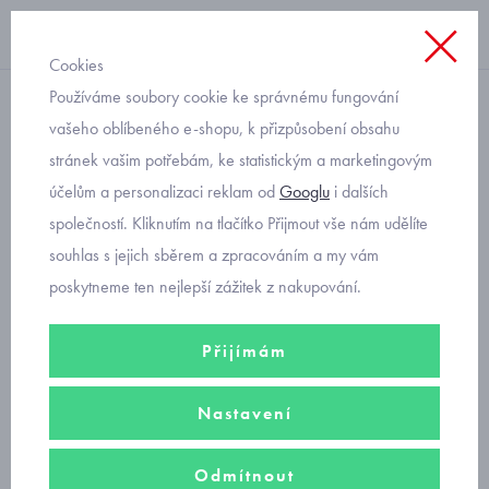
Cookies
Používáme soubory cookie ke správnému fungování
barevné
vašeho oblíbeného e-shopu, k přizpůsobení obsahu
stránek vašim potřebám, ke statistickým a marketingovým
multifuknční chlapecké
účelům a personalizaci reklam od
Googlu
i dalších
bermudy Mayoral 6208-78
společností. Kliknutím na tlačítko Přijmout vše nám udělíte
souhlas s jejich sběrem a zpracováním a my vám
poskytneme ten nejlepší zážitek z nakupování.
Přijímám
Nastavení
Odmítnout