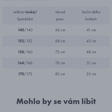
velikost
česká/
obvod
boční délka
španělská
pasu:
kraťasů:
140
/140
66 cm
41 cm
152
/152
68 cm
45 cm
158
/160
72 cm
48 cm
164
/166
76 cm
51 cm
170
/172
82 cm
55 cm
Mohlo by se vám líbit