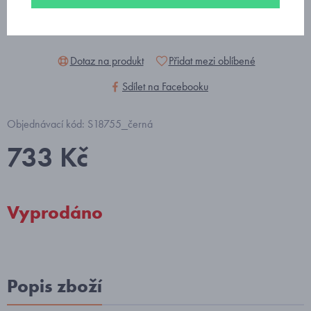
Dotaz na produkt
Přidat mezi oblíbené
Sdílet na Facebooku
Objednávací kód: S18755_černá
733 Kč
Vyprodáno
Popis zboží