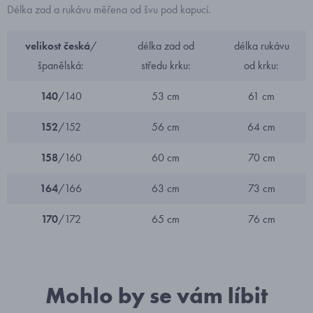
Délka zad a rukávu měřena od švu pod kapucí.
velikost česká
/
délka zad od
délka rukávu
španělská:
středu krku:
od krku:
140
/140
53 cm
61 cm
152
/152
56 cm
64 cm
158
/160
60 cm
70 cm
164
/166
63 cm
73 cm
170
/172
65 cm
76 cm
Mohlo by se vám líbit