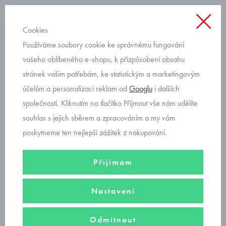
Cookies
Používáme soubory cookie ke správnému fungování
na zip s kapucí
vašeho oblíbeného e-shopu, k přizpůsobení obsahu
stránek vašim potřebám, ke statistickým a marketingovým
chlapecká sportovní mikina
účelům a personalizaci reklam od
Googlu
i dalších
na zip Mayoral 6410-70
společností. Kliknutím na tlačítko Přijmout vše nám udělíte
souhlas s jejich sběrem a zpracováním a my vám
poskytneme ten nejlepší zážitek z nakupování.
Přijímám
Nastavení
Odmítnout