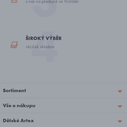
u nás na prodejně ve Vrchlabí
ŠIROKÝ VÝBĚR
věciček skladem
Sortiment
Vše o nákupu
Dětské Artex