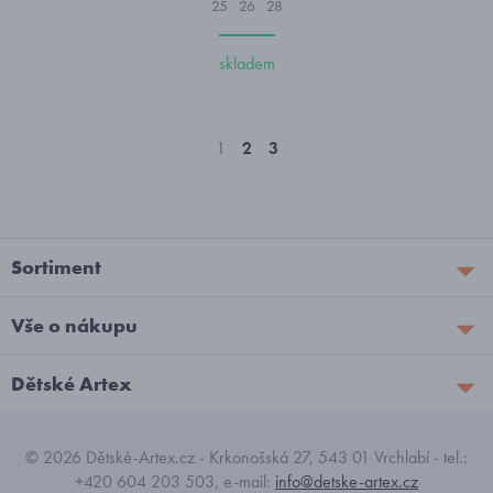
25
26
28
skladem
1
2
3
Sortiment
Vše o nákupu
Dětské Artex
© 2026 Dětské-Artex.cz - Krkonošská 27, 543 01 Vrchlabí - tel.:
+420 604 203 503, e-mail:
info@detske-artex.cz