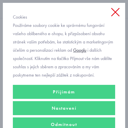
Cookies
Používáme soubory cookie ke správnému fungování
Úvod
vašeho oblíbeného e-shopu, k přizpůsobení obsahu
stránek vašim potřebám, ke statistickým a marketingovým
Olang
účelům a personalizaci reklam od
Googlu
i dalších
společností. Kliknutím na tlačítko Přijmout vše nám udělíte
souhlas s jejich sběrem a zpracováním a my vám
poskytneme ten nejlepší zážitek z nakupování.
dětská celoroční obuv
Přijímám
dětské zimní boty
Nastavení
Odmítnout