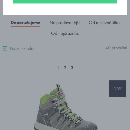
Seřadit podle
Doporučujeme
Nejprodávanější
Od nejlevnějšího
Od nejdražšího
40 produktů
Pouze skladem
1
2
3
-25%