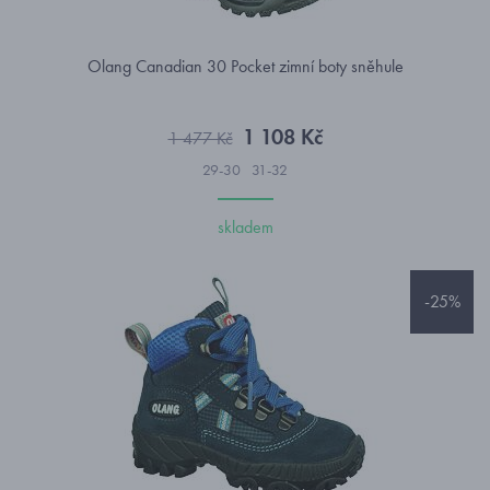
Olang Canadian 30 Pocket zimní boty sněhule
1 108 Kč
1 477 Kč
29-30
31-32
skladem
-25%