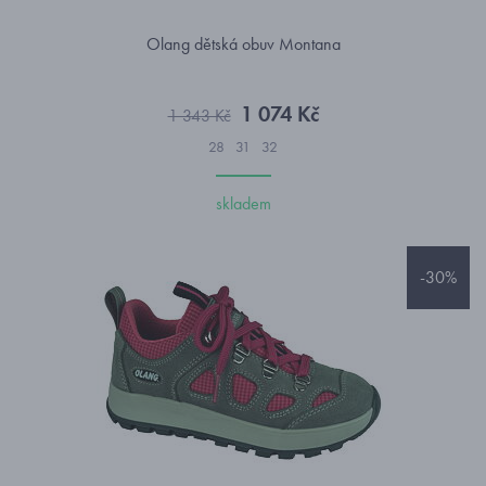
Olang dětská obuv Montana
1 074 Kč
1 343 Kč
28
31
32
skladem
-30%