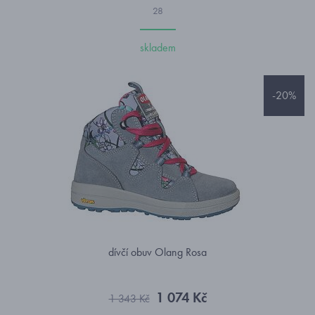
28
skladem
-20%
dívčí obuv Olang Rosa
1 074 Kč
1 343 Kč