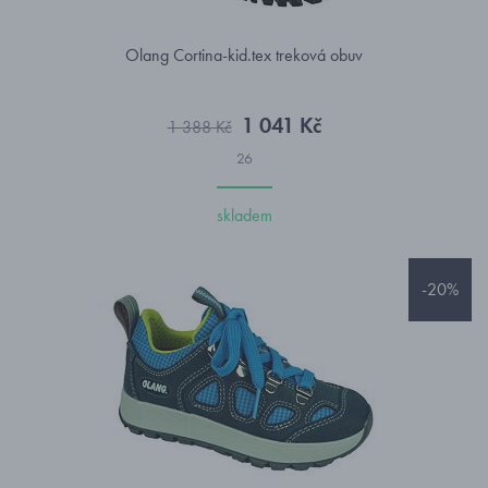
Olang Cortina-kid.tex treková obuv
1 041 Kč
1 388 Kč
26
skladem
-20%