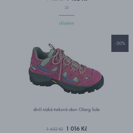
32
skladem
-30%
dívčí nízká treková obuv Olang Sole
1 016 Kč
1 452 Kč