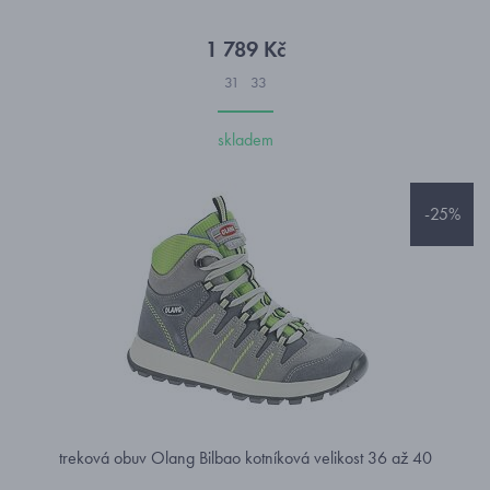
1 789 Kč
31
33
skladem
-25%
treková obuv Olang Bilbao kotníková velikost 36 až 40