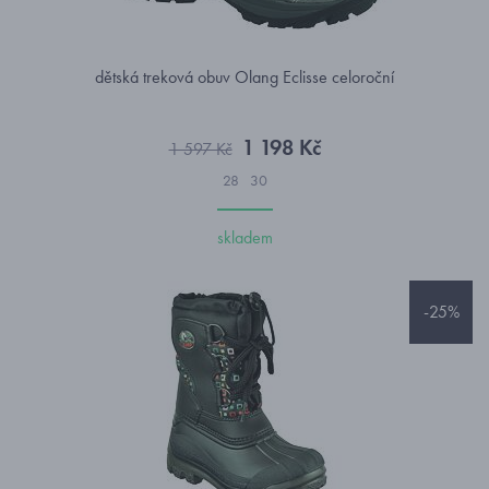
dětská treková obuv Olang Eclisse celoroční
1 198 Kč
1 597 Kč
28
30
skladem
-25%