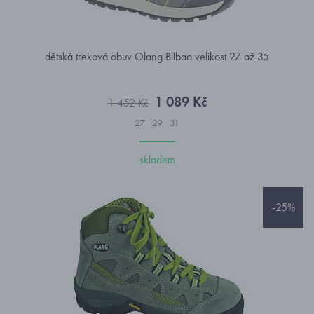
dětská treková obuv Olang Bilbao velikost 27 až 35
1 089 Kč
1 452 Kč
27
29
31
skladem
-25%