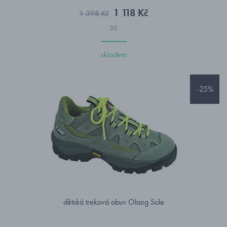
1 118 Kč
1 398 Kč
30
skladem
-25%
dětská treková obuv Olang Sole