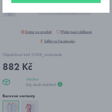
Dotaz na produkt
Přidat mezi oblíbené
Sdílet na Facebooku
Objednávací kód: S1508_modrošedá
882 Kč
skladem
Kdy zboží obdržím?
Barevné varianty