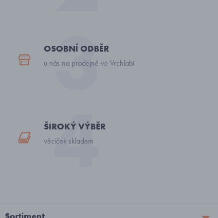
OSOBNÍ ODBĚR
u nás na prodejně ve Vrchlabí
ŠIROKÝ VÝBĚR
věciček skladem
Sortiment