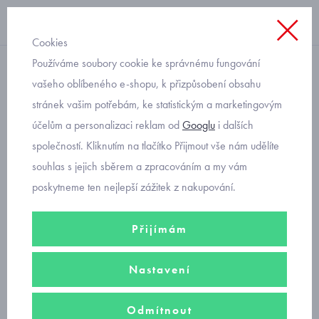
Cookies
Používáme soubory cookie ke správnému fungování
bavlněný
vašeho oblíbeného e-shopu, k přizpůsobení obsahu
stránek vašim potřebám, ke statistickým a marketingovým
overálky obrázkové s
účelům a personalizaci reklam od
Googlu
i dalších
pejsky Mayoral 1634-55
společností. Kliknutím na tlačítko Přijmout vše nám udělíte
Cielo
souhlas s jejich sběrem a zpracováním a my vám
poskytneme ten nejlepší zážitek z nakupování.
Přijímám
Nastavení
Odmítnout