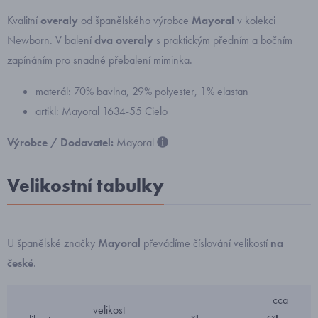
Kvalitní
overaly
od španělského
výrobce
Mayoral
v kolekci
Newborn. V balení
dva overaly
s
praktickým předním a bočním
zapínáním pro snadné přebalení miminka.
materál: 70% bavlna, 29% polyester, 1% elastan
artikl: Mayoral 1634-55 Cielo
Výrobce / Dodavatel:
Mayoral
Velikostní tabulky
U španělské značky
Mayoral
převádíme číslování velikostí
na
české
.
cca
velikost