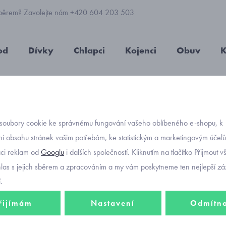
 výběrem? Zavolejte nám +420 604 203 503
od
Dívky
Chlapci
Kojenci
Obuv
K
bavlněné
overaly pro miminka Mayoral 1750-67
soubory cookie ke správnému fungování vašeho oblíbeného e-shopu, k
Objednávací kód
overal
í obsahu stránek vašim potřebám, ke statistickým a marketingovým účel
aci reklam od
Googlu
i dalších společností. Kliknutím na tlačítko Přijmout 
1750-6
hlas s jejich sběrem a zpracováním a my vám poskytneme ten nejlepší záž
.
řijímám
Nastavení
Odmítn
954 K