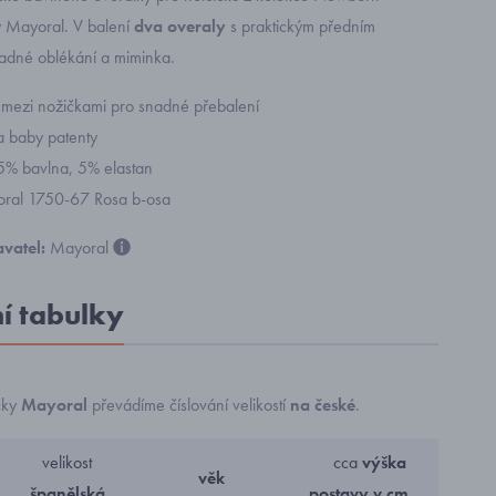
 Mayoral. V balení
dva overaly
s
praktickým předním
adné oblékání a miminka.
 mezi nožičkami pro snadné přebalení
a baby patenty
95% bavlna, 5% elastan
yoral 1750-67 Rosa b-osa
vatel:
Mayoral
ní tabulky
čky
Mayoral
převádíme číslování velikostí
na české
.
velikost
cca
výška
věk
španělská
postavy v cm