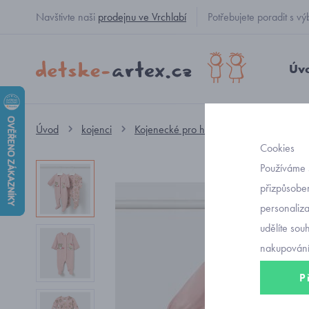
Navštivte naši
prodejnu ve Vrchlabí
Potřebujete poradit s
Úv
Úvod
kojenci
Kojenecké pro holčičky
overaly
Cookies
Používáme 
přizpůsoben
personaliz
udělíte sou
nakupování
P