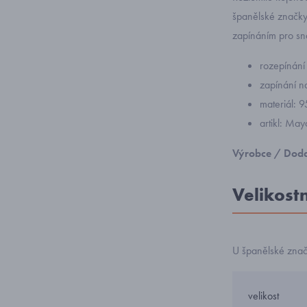
španělské značky
zapínáním pro sn
rozepínání
zapínání n
materiál: 
artikl: Ma
Výrobce / Doda
Velikost
U španělské zna
velikost