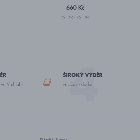
660 Kč
52
56
62
86
ĚR
ŠIROKÝ VÝBĚR
 ve Vrchlabí
věciček skladem
Dětské Artex