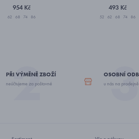
954 Kč
493 Kč
62
68
74
86
52
62
68
74
86
PŘI VÝMĚNĚ ZBOŽÍ
OSOBNÍ ODB
neúčtujeme za poštovné
u nás na prodejně
Sortiment
Vše o nákupu