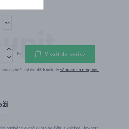
68
ks
Vložit do košíku
tohoto zboží získáte
48
bodů
do
věrnostního programu
.
oží
cké bavlněné overálky pro holčičku z kolekce Newborn