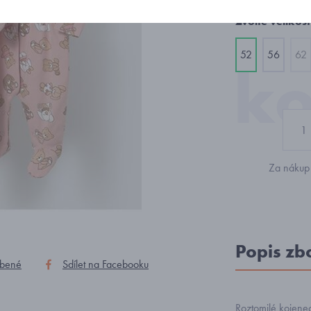
Zvolte velikost
52
56
62
Za nákup 
Popis zb
íbené
Sdílet na Facebooku
Roztomilé kojene