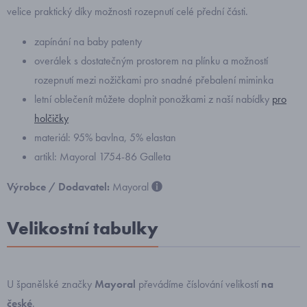
velice praktický díky možnosti rozepnutí celé přední části.
zapínání na baby patenty
overálek s dostatečným prostorem na plínku a možností
rozepnutí mezi nožičkami pro snadné přebalení miminka
letní oblečenít můžete doplnit ponožkami z naší nabídky
pro
holčičky
materiál: 95% bavlna, 5% elastan
artikl: Mayoral 1754-86 Galleta
Výrobce / Dodavatel:
Mayoral
Velikostní tabulky
U španělské značky
Mayoral
převádíme číslování velikostí
na
české
.