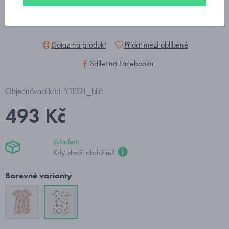
Dotaz na produkt
Přidat mezi oblíbené
Sdílet na Facebooku
Objednávací kód: Y11321_bílá
493 Kč
skladem
Kdy zboží obdržím?
Barevné varianty