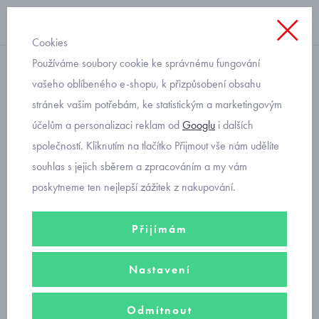
Cookies
Používáme soubory cookie ke správnému fungování
letní
vašeho oblíbeného e-shopu, k přizpůsobení obsahu
stránek vašim potřebám, ke statistickým a marketingovým
kojenecký letní overal s
účelům a personalizaci reklam od
Googlu
i dalších
obrázky Mayoral 1754-86
společností. Kliknutím na tlačítko Přijmout vše nám udělíte
souhlas s jejich sběrem a zpracováním a my vám
poskytneme ten nejlepší zážitek z nakupování.
Přijímám
Nastavení
Odmítnout