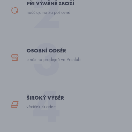
PŘI VÝMĚNĚ ZBOŽÍ
neúčtujeme za poštovné
OSOBNÍ ODBĚR
u nás na prodejně ve Vrchlabí
ŠIROKÝ VÝBĚR
věciček skladem