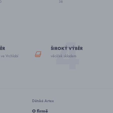
0
38
ĚR
ŠIROKÝ VÝBĚR
 ve Vrchlabí
věciček skladem
Dětské Artex
O firmě