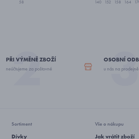
58
140
152
158
164
17
PŘI VÝMĚNĚ ZBOŽÍ
OSOBNÍ ODB
neúčtujeme za poštovné
u nás na prodejně
Sortiment
Vše o nákupu
Dívky
Jak vrátit zboží