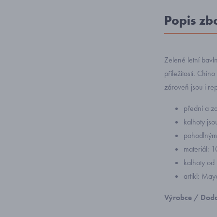
Popis zb
Zelené letní bavl
příležitostí. Chin
zároveň jsou i re
přední a za
kalhoty jso
pohodlným 
materiál: 
kalhoty od
artikl: Ma
Výrobce / Doda