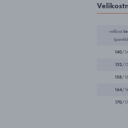
Velikost
velikost
če
španěls
140
/1
152
/1
158
/1
164
/1
170
/1