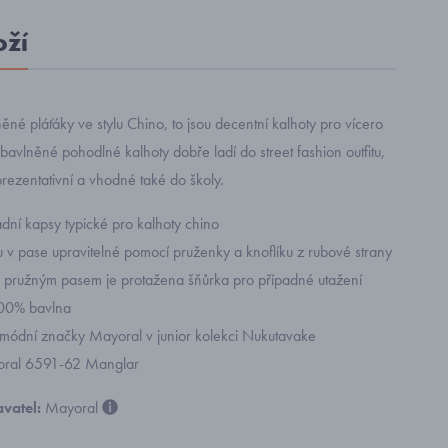
oží
něné pláťáky ve stylu Chino, to jsou decentní kalhoty pro vícero
o bavlněné pohodlné kalhoty dobře ladí do street fashion outfitu,
prezentativní a vhodné také do školy.
dní kapsy typické pro kalhoty chino
u v pase upravitelné pomocí pruženky a knoflíku z rubové strany
pružným pasem je protažena šňůrka pro případné utažení
100% bavlna
 módní značky Mayoral v junior kolekci Nukutavake
yoral 6591-62 Manglar
vatel:
Mayoral