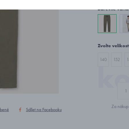
Barevné varia
Zvolte velikost
140
152
1
Za nákup 
íbené
Sdílet na Facebooku