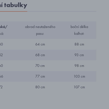
ní tabulky
ská/
obvod neutaženého
boční délka
ká:
pasu:
kalhot:
40
64 cm
88 cm
52
68 cm
93 cm
60
70 cm
98 cm
66
77 cm
103 cm
72
80 cm
107 cm