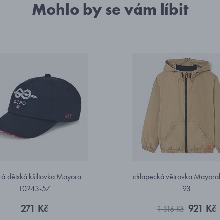
Mohlo by se vám líbit
á dětská kšiltovka Mayoral
chlapecká větrovka Mayoral
10243-57
93
271 Kč
921 Kč
1 316 Kč