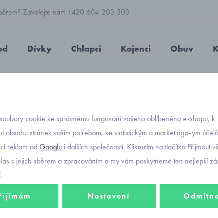
 výběrem? Zavolejte nám +420 604 203 503
od
Dívky
Chlapci
Kojenci
Obuv
K
né chino kalhoty Mayoral 6591-62
soubory cookie ke správnému fungování vašeho oblíbeného e-shopu, k
Objednávací kód
plátěn
í obsahu stránek vašim potřebám, ke statistickým a marketingovým účel
aci reklam od
Googlu
i dalších společností. Kliknutím na tlačítko Přijmout 
Mayor
hlas s jejich sběrem a zpracováním a my vám poskytneme ten nejlepší záž
.
řijímám
Nastavení
Odmítn
997 K