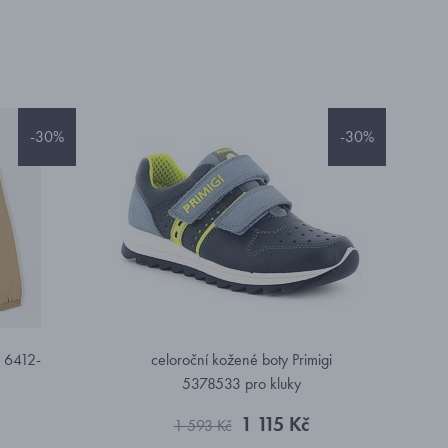
-30%
-30%
 6412-
celoroční kožené boty Primigi
5378533 pro kluky
1 115 Kč
1 593 Kč