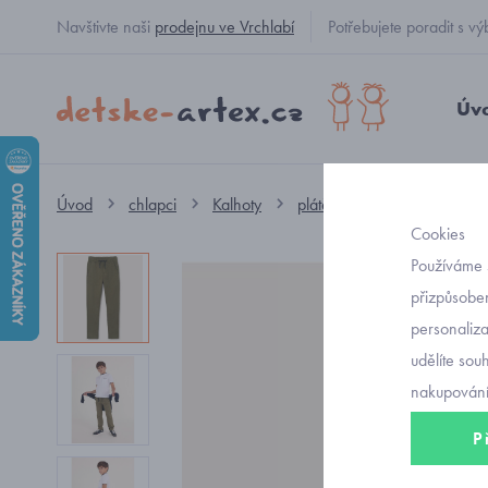
Navštivte naši
prodejnu ve Vrchlabí
Potřebujete poradit s
Úv
Úvod
chlapci
Kalhoty
plátěné
plátěné pohodl
Cookies
Používáme 
přizpůsoben
personaliz
udělíte sou
nakupování
P