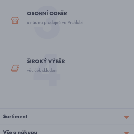
OSOBNÍ ODBĚR
u nás na prodejně ve Vrchlabí
ŠIROKÝ VÝBĚR
věciček skladem
Sortiment
Vše o nákupu