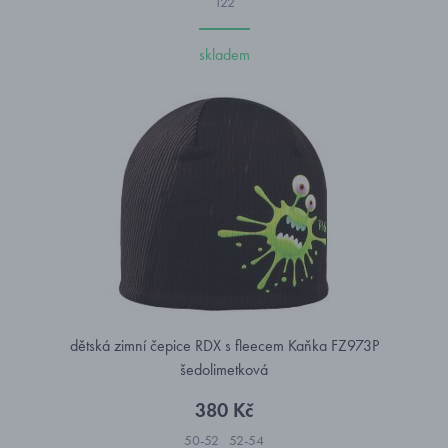
122
skladem
dětská zimní čepice RDX s fleecem Kaňka FZ973P
šedolimetková
380 Kč
50-52
52-54