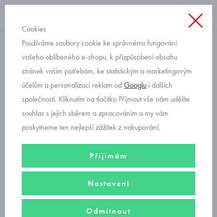
Cookies
Používáme soubory cookie ke správnému fungování
pletené
vašeho oblíbeného e-shopu, k přizpůsobení obsahu
stránek vašim potřebám, ke statistickým a marketingovým
pletené dětské rukavice s
účelům a personalizaci reklam od
Googlu
i dalších
vláčkem petrolejové pro věk
společností. Kliknutím na tlačítko Přijmout vše nám udělíte
3-5 let
souhlas s jejich sběrem a zpracováním a my vám
poskytneme ten nejlepší zážitek z nakupování.
Přijímám
Nastavení
Odmítnout