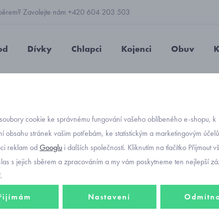
 výběrem? Zavolejte nám +420 604 203 503
od
Dívky
Chlapci
Kojenci
Obuv
K
teplé
pletené kamaše pro miminka Mayoral 10764-31
soubory cookie ke správnému fungování vašeho oblíbeného e-shopu, k
Objednávací kó
pleten
í obsahu stránek vašim potřebám, ke statistickým a marketingovým účel
aci reklam od
Googlu
i dalších společností. Kliknutím na tlačítko Přijmout 
Mayora
hlas s jejich sběrem a zpracováním a my vám poskytneme ten nejlepší záž
.
řijímám
Nastavení
Odmítn
462 K