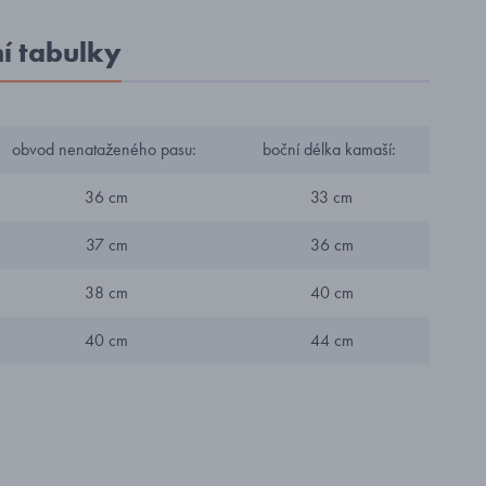
ní tabulky
obvod nenataženého pasu:
boční délka kamaší:
36 cm
33 cm
37 cm
36 cm
38 cm
40 cm
40 cm
44 cm