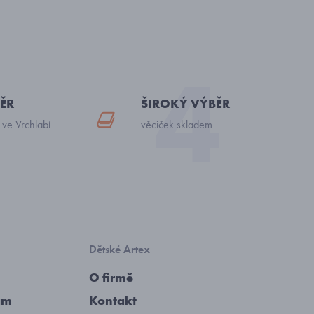
ĚR
ŠIROKÝ VÝBĚR
 ve Vrchlabí
věciček skladem
Dětské Artex
O firmě
am
Kontakt