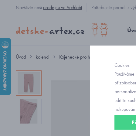
Navštivte naši
prodejnu ve Vrchlabí
Potřebujete poradit s
Úv
Úvod
kojenci
Kojenecké pro holčičky
kalhoty
Cookies
Používáme 
přizpůsoben
personaliz
udělíte sou
nakupování
P