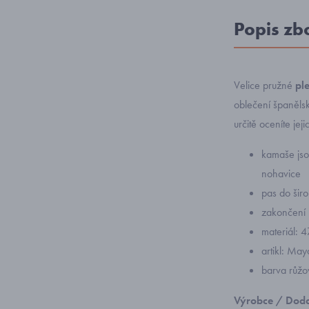
Popis zb
Velice pružné
pl
oblečení španělsk
určitě oceníte jej
kamaše jso
nohavice
pas do šir
zakončení 
materiál: 
artikl: Ma
barva růžo
Výrobce / Doda