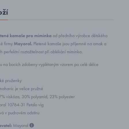
oží
etené kamaše pro miminka
od předního výrobce
dětského
é firmy
Mayoral.
Pletené kamaše jsou příjemné na omak a
ich perfektní roztažitelnost při oblékání miminka.
u na bocích zdobeny vyplétaným vzorem po celé délce
oké pruženky
nohavic je velice pružné
47% viskóza, 30% polyamid, 23% polyester
yoral 10764-31 Petalo vig
vá v pudrovém odstínu
vatel:
Mayoral