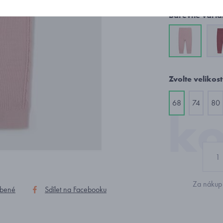
Barevné varia
Zvolte velikost
68
74
80
Za nákup 
íbené
Sdílet na Facebooku