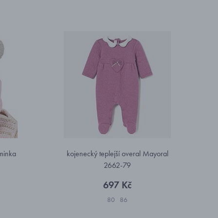
minka
kojenecký teplejší overal Mayoral
2662-79
697 Kč
80
86