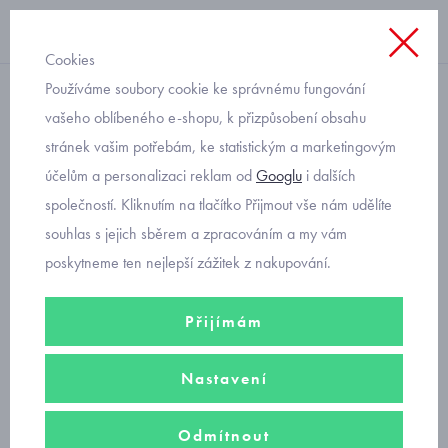
Cookies
Používáme soubory cookie ke správnému fungování
deky
vašeho oblíbeného e-shopu, k přizpůsobení obsahu
stránek vašim potřebám, ke statistickým a marketingovým
plyšová deka dětská s
účelům a personalizaci reklam od
Googlu
i dalších
bambulemi šedá Mayoral
společností. Kliknutím na tlačítko Přijmout vše nám udělíte
9155-76
souhlas s jejich sběrem a zpracováním a my vám
poskytneme ten nejlepší zážitek z nakupování.
Přijímám
Nastavení
Odmítnout