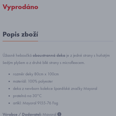
Vyprodáno
Popis zboží
Úžasně heboučká
oboustranná deka
je z jedné strany s huňatým
šedým plyšem a z druhé bílé strany s microfleecem.
rozměr deky 80cm x 100cm
materiál: 100% polyester
deka z newborn kolekce španělské značky Mayoral
pratelná na 30°C
artikl: Mayoral 9155-76 Fog
Výrobce / Dodavatel:
Mayoral