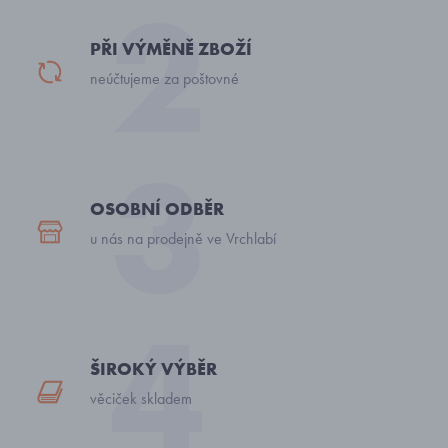
PŘI VÝMĚNĚ ZBOŽÍ
neúčtujeme za poštovné
OSOBNÍ ODBĚR
u nás na prodejně ve Vrchlabí
ŠIROKÝ VÝBĚR
věciček skladem