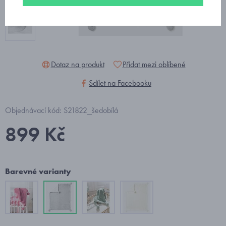
Dotaz na produkt
Přidat mezi oblíbené
Sdílet na Facebooku
Objednávací kód: S21822_šedobílá
899 Kč
Barevné varianty