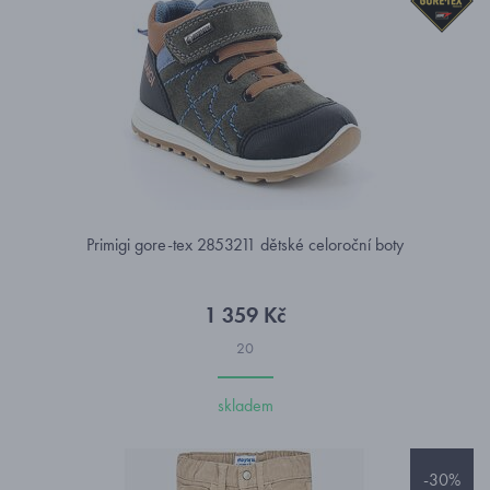
Primigi gore-tex 2853211 dětské celoroční boty
1 359 Kč
20
skladem
-30%