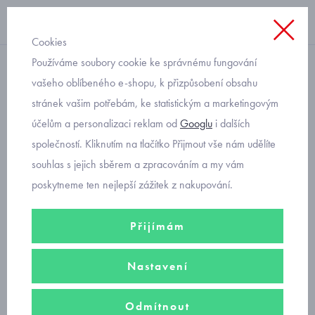
Cookies
Používáme soubory cookie ke správnému fungování
jarní bunda
vašeho oblíbeného e-shopu, k přizpůsobení obsahu
stránek vašim potřebám, ke statistickým a marketingovým
přechodová bunda dětská
účelům a personalizaci reklam od
Googlu
i dalších
Mayoral 2418-25
společností. Kliknutím na tlačítko Přijmout vše nám udělíte
souhlas s jejich sběrem a zpracováním a my vám
poskytneme ten nejlepší zážitek z nakupování.
Přijímám
Nastavení
Odmítnout