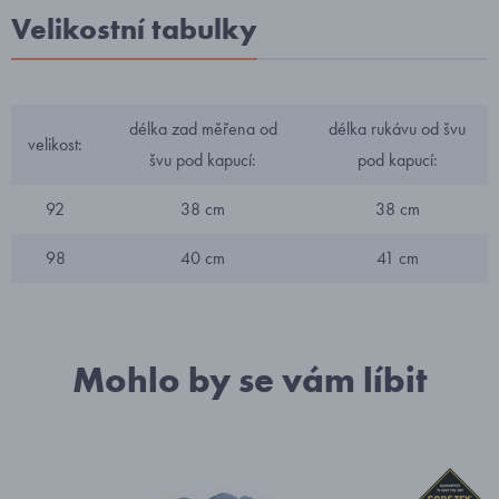
Velikostní tabulky
délka zad měřena od
délka rukávu od švu
velikost:
švu pod kapucí:
pod kapucí:
92
38 cm
38 cm
98
40 cm
41 cm
Mohlo by se vám líbit