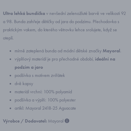
Ultra lehká bundička
v nevšední zelenožluté barvě ve velikosti 92
a 98. Bunda zahřeje dětičky od jara do podzimu. Přechodovka s
praktickým vakem, do kterého větrovku lehce srolujete, když se
oteplí.
mírně zateplená bunda od módní dětské značky
Mayoral
.
výplňový materiál je pro přechodné období,
ideální na
podzim a jaro
podšívka s motivem zvířátek
dvě kapsy
materiál vrchní: 100% polyamid
podšívka a výplň: 100% polyester
artikl: Mayoral 2418-25 Aguacate
Výrobce / Dodavatel:
Mayoral