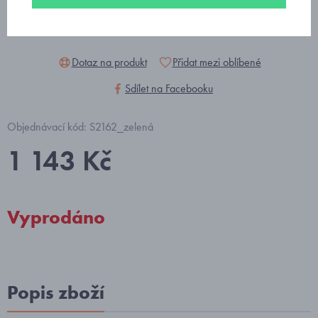
Dotaz na produkt
Přidat mezi oblíbené
Sdílet na Facebooku
Objednávací kód: S2162_zelená
1 143 Kč
Vyprodáno
Popis zboží