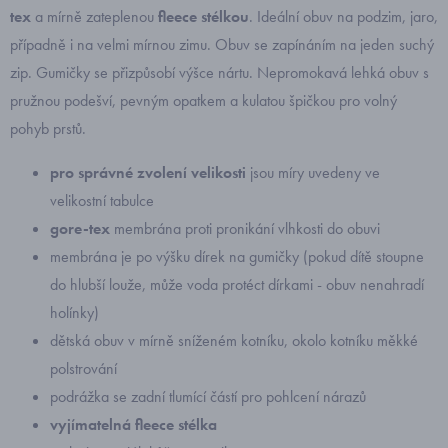
tex
a mírně zateplenou
fleece stélkou
. Ideální obuv na podzim, jaro,
případně i na velmi mírnou zimu.
Obuv se zapínáním na jeden suchý
zip. Gumičky se přizpůsobí výšce nártu. Nepromokavá lehká obuv s
pružnou podešví, pevným opatkem a kulatou špičkou pro volný
pohyb prstů.
pro správné zvolení velikosti
jsou míry uvedeny ve
velikostní tabulce
gore-tex
membrána proti pronikání vlhkosti do obuvi
membrána je po výšku dírek na gumičky (pokud dítě stoupne
do hlubší louže, může voda protéct dírkami - obuv nenahradí
holínky)
dětská obuv v mírně sníženém kotníku, okolo kotníku měkké
polstrování
podrážka se zadní tlumící částí pro pohlcení nárazů
vyjímatelná fleece stélka