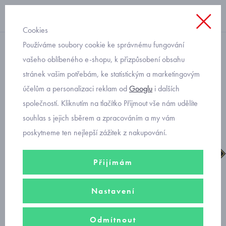
Cookies
Používáme soubory cookie ke správnému fungování
chlapecké
vašeho oblíbeného e-shopu, k přizpůsobení obsahu
stránek vašim potřebám, ke statistickým a marketingovým
Primigi Gore-tex 2853255
účelům a personalizaci reklam od
Googlu
i dalších
dětské celoroční boty
společností. Kliknutím na tlačítko Přijmout vše nám udělíte
souhlas s jejich sběrem a zpracováním a my vám
poskytneme ten nejlepší zážitek z nakupování.
Přijímám
Nastavení
Odmítnout