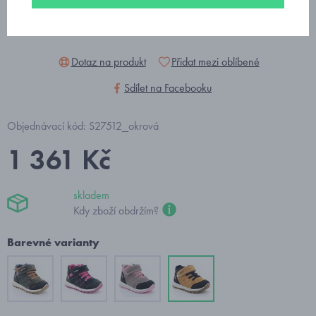
Dotaz na produkt
Přidat mezi oblíbené
Sdílet na Facebooku
Objednávací kód: S27512_okrová
1 361 Kč
skladem
Kdy zboží obdržím?
Barevné varianty