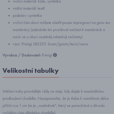
vrchní materiál: kůže, syntetika
vnitřní materiál: textil
podešev: syntetika
vrchní část obuvi můžete ošetřit pouze impregnací na gore-tex
membrány (zabráníte tím proniknutí nečistot k membráně a
navíc se z obuvi snadněji odstaňují nečistoty)
vzor: Primigi 2853211 Scam/gomm/tecni/sena
Výrobce / Dodavatel:
Primigi
Velikostní tabulky
Měření nohy provádějte vždy ve stoje, kdy dojde k maximálnímu
prodloužení chodidla. Nezapomeňte, že je třeba k naměřené délce
přičíst cca 1 cm (to je ,,nadměrek", který se ponechává z důvodu
rychlého růstu dětského chodidla).