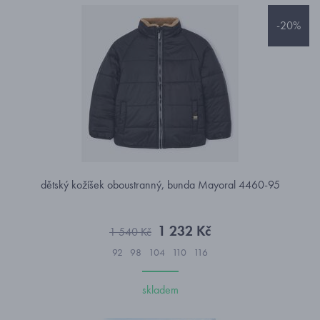
-20%
dětský kožíšek oboustranný, bunda Mayoral 4460-95
1 232 Kč
1 540 Kč
92
98
104
110
116
skladem