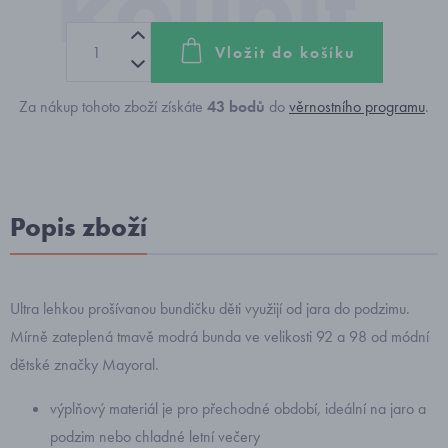
Vložit do košíku
Za nákup tohoto zboží získáte
43
bodů
do
věrnostního programu
.
Popis zboží
Ultra lehkou prošívanou bundičku děti využijí od jara do podzimu.
Mírně zateplená tmavě modrá bunda ve velikosti 92 a 98 od módní
dětské značky Mayoral.
výplňový materiál je pro přechodné období, ideální na jaro a
podzim nebo chladné letní večery