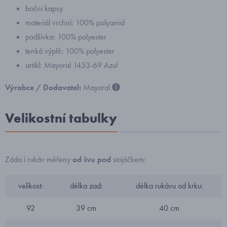
boční kapsy
materiál vrchní: 100% polyamid
podšívka: 100% polyester
tenká výplň: 100% polyester
artikl: Mayoral 1453-69 Azul
Výrobce / Dodavatel:
Mayoral
Velikostní tabulky
Záda i rukáv měřeny
od švu pod
stojáčkem:
velikost:
délka zad:
délka rukávu od krku:
92
39 cm
40 cm