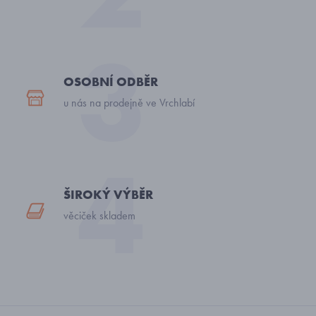
OSOBNÍ ODBĚR
u nás na prodejně ve Vrchlabí
ŠIROKÝ VÝBĚR
věciček skladem