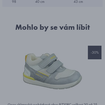
98
40 cm
43 cm
Mohlo by se vám líbit
-30%
Geox chlapecká vycházková obuv B720RC velikost 20 až 25