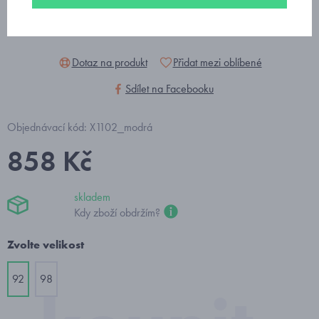
Dotaz na produkt
Přidat mezi oblíbené
Sdílet na Facebooku
Objednávací kód: X1102_modrá
858 Kč
skladem
Kdy zboží obdržím?
Zvolte velikost
92
98