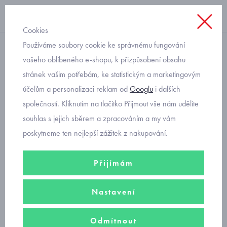
Cookies
Používáme soubory cookie ke správnému fungování
jarní bunda
vašeho oblíbeného e-shopu, k přizpůsobení obsahu
stránek vašim potřebám, ke statistickým a marketingovým
přechodová bunda pro
účelům a personalizaci reklam od
Googlu
i dalších
kluky Mayoral 1453-69
společností. Kliknutím na tlačítko Přijmout vše nám udělíte
souhlas s jejich sběrem a zpracováním a my vám
poskytneme ten nejlepší zážitek z nakupování.
Přijímám
Nastavení
Odmítnout