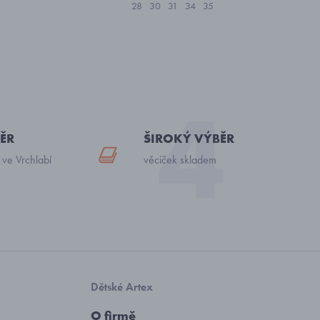
28
30
31
34
35
ĚR
ŠIROKÝ VÝBĚR
 ve Vrchlabí
věciček skladem
Dětské Artex
O firmě