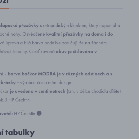
oží
hlapecké přezůvky
s ortopedickým klenkem, který napomáhá
ploché nohy. Osvědčené
kvalitní přezůvky na doma i do
zová úprava a bílá barva podešve zaručují, že na žádném
ávají šmouhy. Certifikovaná
obuv je číslována v
í - barva bačkor MODRÁ je v různých odstínech a s
obrázky -
výrobce často mění design
čkor
je uvedena v centimetrech
(tzn. v délce chodidla dítěte)
sk.3 HP Čechtín
vatel:
HP Čechtín
ní tabulky