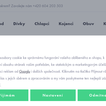
 výběrem? Zavolejte nám +420 604 203 503
od
Dívky
Chlapci
Kojenci
Obuv
K
ezůvky pro děti 555-3 modré
soubory cookie ke správnému fungování vašeho oblíbeného e-shopu, k
Objednávací kód
přezův
í obsahu stránek vašim potřebám, ke statistickým a marketingovým účel
aci reklam od
Googlu
i dalších společností. Kliknutím na tlačítko Přijmout 
hlas s jejich sběrem a zpracováním a my vám poskytneme ten nejlepší záž
.
333 K
řijímám
Nastavení
Odmítn
Barevné varia