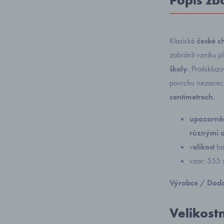
Popis zb
Klasické
české c
zabránit vzniku 
školy
. Protisklu
povrchu nezanech
centimetrech
.
upozorněn
různými 
v
elikost
ba
vzor: 555 
Výrobce / Doda
Velikost