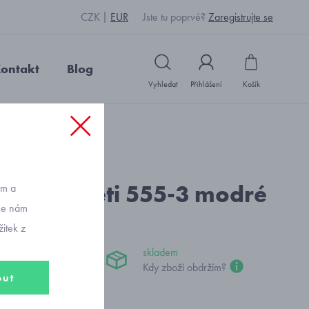
CZK
EUR
Jste tu poprvé?
Zaregistrujte se
ontakt
Blog
Vyhledat
Přihlášení
Košík
: X1111_modrá
ky pro děti 555-3 modré
ům a
vše nám
itek z
č
skladem
Kdy zboží obdržím?
out
nty