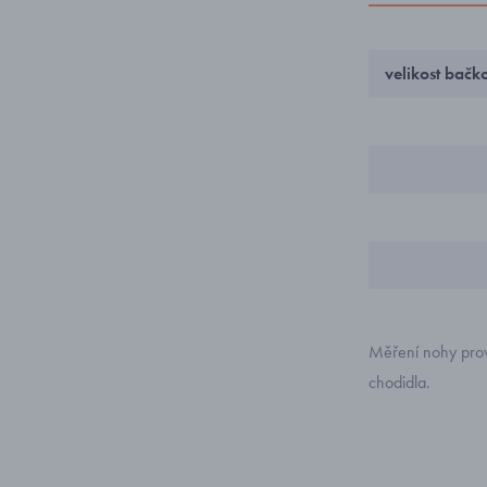
velikost bačk
Měření nohy prov
chodidla.