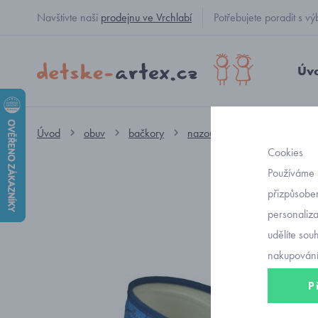
Navštivte naši
prodejnu ve Vrchlabí
Potřebujete poradit s
Úv
Úvod
obuv
bačkory
nazouvací HP Čechtín
př
Cookies
Používáme 
přizpůsoben
personaliz
udělíte sou
nakupování
P