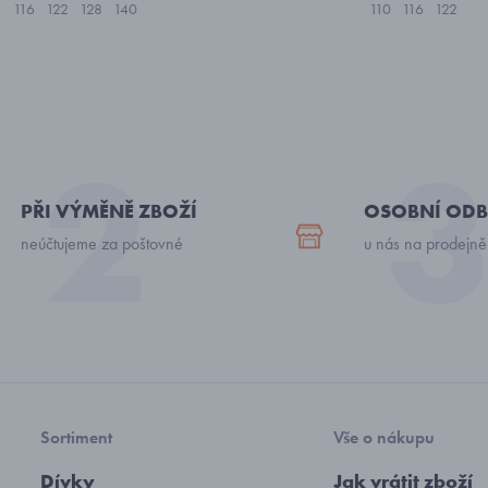
116
122
128
140
110
116
122
PŘI VÝMĚNĚ ZBOŽÍ
OSOBNÍ ODB
neúčtujeme za poštovné
u nás na prodejně
Sortiment
Vše o nákupu
Dívky
Jak vrátit zboží