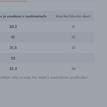
or je uvedena v centimetrech:
klasické číslování obuvi:
20,5
31
21
32
21,5
33
22
22,5
34
ádějte vždy ve stoje, kdy dojde k maximálnímu prodloužení