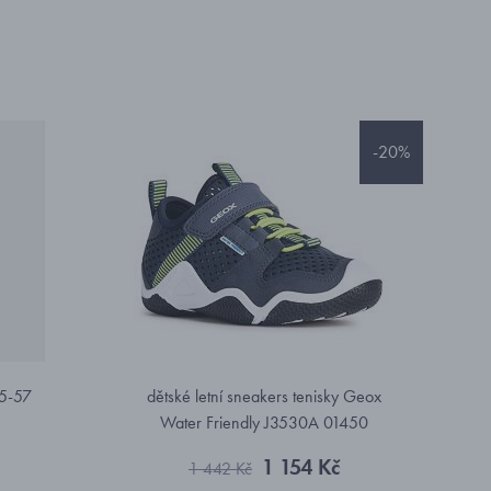
-20%
25-57
dětské letní sneakers tenisky Geox
Water Friendly J3530A 01450
1 154 Kč
1 442 Kč