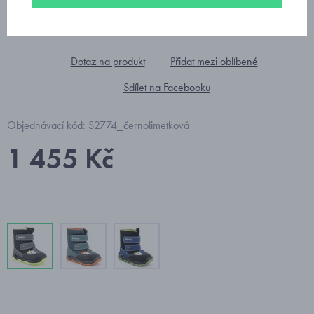
Dotaz na produkt
Přidat mezi oblíbené
Sdílet na Facebooku
Objednávací kód: S2774_černolimetková
1 455 Kč
Barevné varianty
Vyprodáno