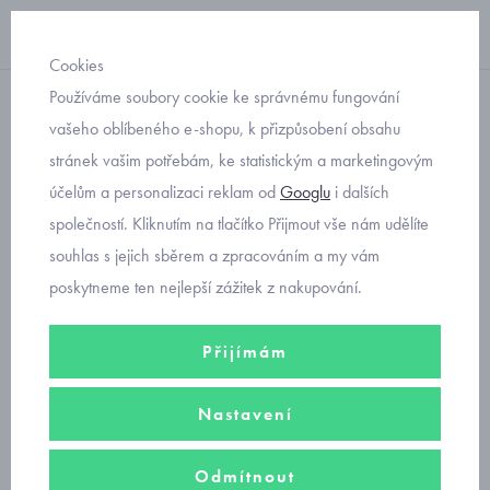
Cookies
Používáme soubory cookie ke správnému fungování
suchý zip chlapecké
vašeho oblíbeného e-shopu, k přizpůsobení obsahu
stránek vašim potřebám, ke statistickým a marketingovým
Primigi 2863211 chlapecké
účelům a personalizaci reklam od
Googlu
i dalších
zimní boty
společností. Kliknutím na tlačítko Přijmout vše nám udělíte
souhlas s jejich sběrem a zpracováním a my vám
poskytneme ten nejlepší zážitek z nakupování.
Přijímám
Nastavení
Odmítnout