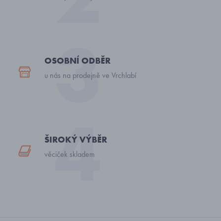
OSOBNÍ ODBĚR
u nás na prodejně ve Vrchlabí
ŠIROKÝ VÝBĚR
věciček skladem