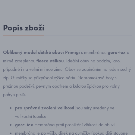
Popis zboží
Oblíbený model dětské obuvi Primigi
s membránou
gore-tex
a
mírně zateplenou
fleece stélkou
. Ideální obuv na podzim, jaro,
případně i na velmi mírnou zimu.
Obuv se zapínáním na jeden suchý
zip. Gumičky se přizpůsobí výšce nártu. Nepromokavé boty s
pružnou podešví, pevným opatkem a kulatou špičkou pro volný
pohyb prstů.
pro správné zvolení velikosti
jsou míry uvedeny ve
velikostní tabulce
gore-tex
membrána proti pronikání vlhkosti do obuvi
membrána je po výšku dírek na gumičky (pokud dítě stoupne