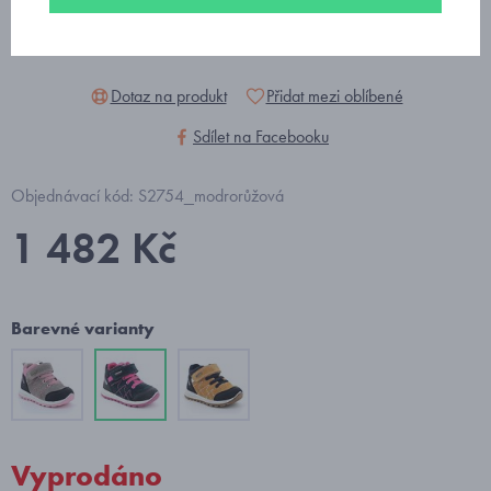
Dotaz na produkt
Přidat mezi oblíbené
Sdílet na Facebooku
Objednávací kód: S2754_modrorůžová
1 482 Kč
Barevné varianty
Vyprodáno