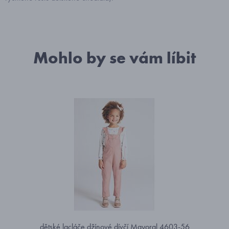
Mohlo by se vám líbit
dětské lacláče džínové dívčí Mayoral 4603-56