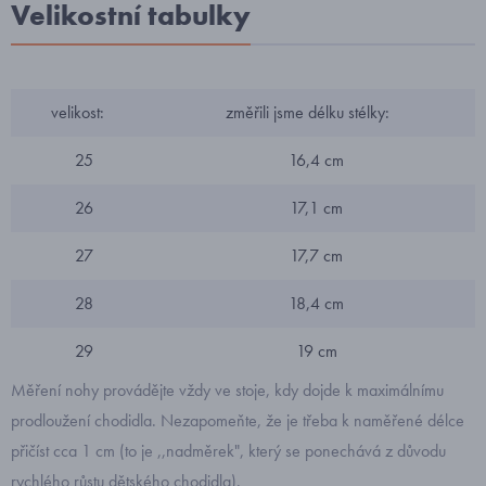
Velikostní tabulky
velikost:
změřili jsme délku stélky:
25
16,4 cm
26
17,1 cm
27
17,7 cm
28
18,4 cm
29
19 cm
Měření nohy provádějte vždy ve stoje, kdy dojde k maximálnímu
prodloužení chodidla. Nezapomeňte, že je třeba k naměřené délce
přičíst cca 1 cm (to je ,,nadměrek", který se ponechává z důvodu
rychlého růstu dětského chodidla).