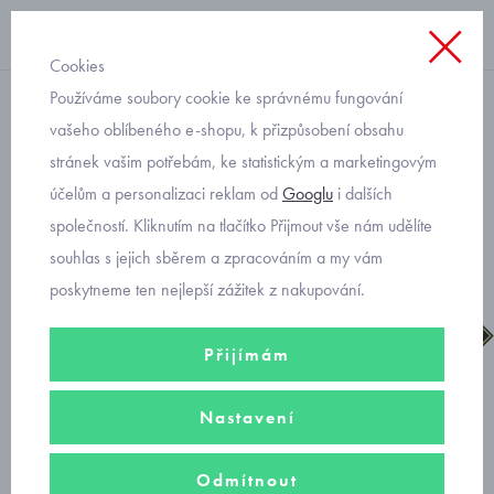
Cookies
Používáme soubory cookie ke správnému fungování
dívčí
vašeho oblíbeného e-shopu, k přizpůsobení obsahu
stránek vašim potřebám, ke statistickým a marketingovým
Primigi gore-tex 2853200
účelům a personalizaci reklam od
Googlu
i dalších
dívčí celoroční boty
společností. Kliknutím na tlačítko Přijmout vše nám udělíte
souhlas s jejich sběrem a zpracováním a my vám
poskytneme ten nejlepší zážitek z nakupování.
Přijímám
Nastavení
Odmítnout