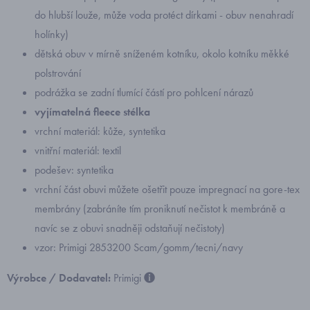
do hlubší louže, může voda protéct dírkami - obuv nenahradí
holínky)
dětská obuv v mírně sníženém kotníku, okolo kotníku měkké
polstrování
podrážka se zadní tlumící částí pro pohlcení nárazů
vyjímatelná fleece stélka
vrchní materiál: kůže, syntetika
vnitřní materiál: textil
podešev: syntetika
vrchní část obuvi můžete ošetřit pouze impregnací na gore-tex
membrány (zabráníte tím proniknutí nečistot k membráně a
navíc se z obuvi snadněji odstaňují nečistoty)
vzor: Primigi 2853200 Scam/gomm/tecni/navy
Výrobce / Dodavatel:
Primigi