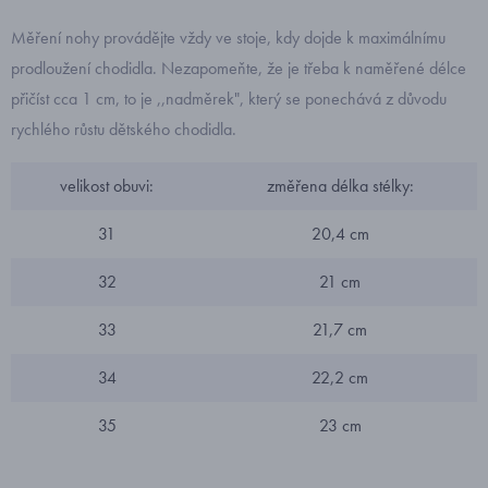
Měření nohy provádějte vždy ve stoje, kdy dojde k maximálnímu
prodloužení chodidla. Nezapomeňte, že je třeba k naměřené délce
přičíst cca 1 cm, to je ,,nadměrek", který se ponechává z důvodu
rychlého růstu dětského chodidla.
velikost obuvi:
změřena délka stélky:
31
20,4 cm
32
21 cm
33
21,7 cm
34
22,2 cm
35
23 cm