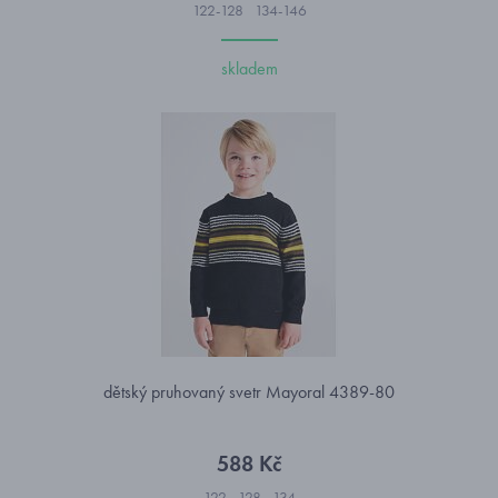
122-128
134-146
skladem
dětský pruhovaný svetr Mayoral 4389-80
588 Kč
122
128
134