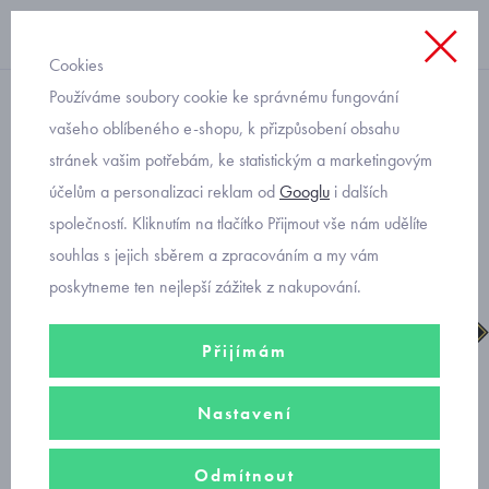
Cookies
Používáme soubory cookie ke správnému fungování
suchý zip chlapecké
vašeho oblíbeného e-shopu, k přizpůsobení obsahu
stránek vašim potřebám, ke statistickým a marketingovým
Primigi gore-tex 6894611
účelům a personalizaci reklam od
Googlu
i dalších
chlapecké zimní boty
společností. Kliknutím na tlačítko Přijmout vše nám udělíte
souhlas s jejich sběrem a zpracováním a my vám
poskytneme ten nejlepší zážitek z nakupování.
Přijímám
Nastavení
Odmítnout