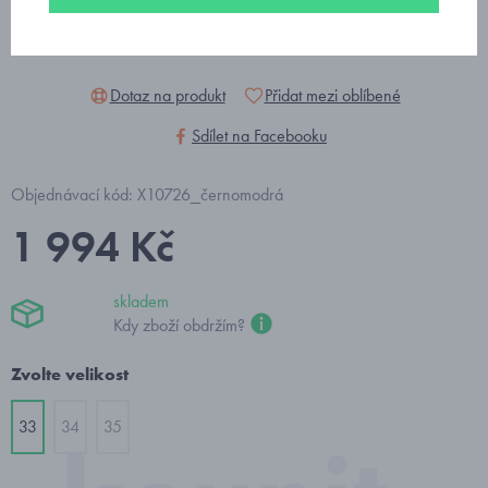
Dotaz na produkt
Přidat mezi oblíbené
Sdílet na Facebooku
Objednávací kód: X10726_černomodrá
1 994 Kč
skladem
Kdy zboží obdržím?
Zvolte velikost
33
34
35