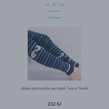
98
110
134
skladem
dětské punčocháče bez ťapek Trepon Strašík
233 Kč