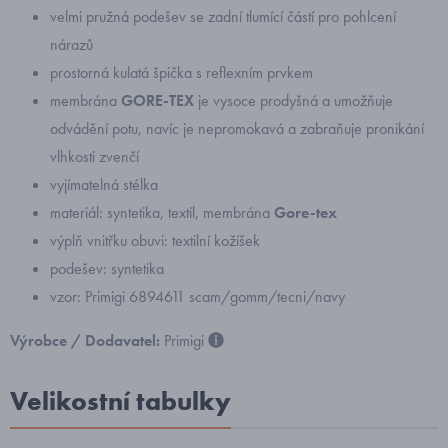
velmi pružná podešev se zadní tlumící částí pro pohlcení
nárazů
prostorná kulatá špička s reflexním prvkem
membrána
GORE-TEX
je vysoce prodyšná a umožňuje
odvádění potu, navíc je nepromokavá a zabraňuje pronikání
vlhkosti zvenčí
vyjímatelná stélka
materiál: syntetika, textil, membrána
Gore-tex
výplň vnitřku obuvi: textilní kožíšek
podešev: syntetika
vzor: Primigi 6894611 scam/gomm/tecni/navy
Výrobce / Dodavatel:
Primigi
Velikostní tabulky