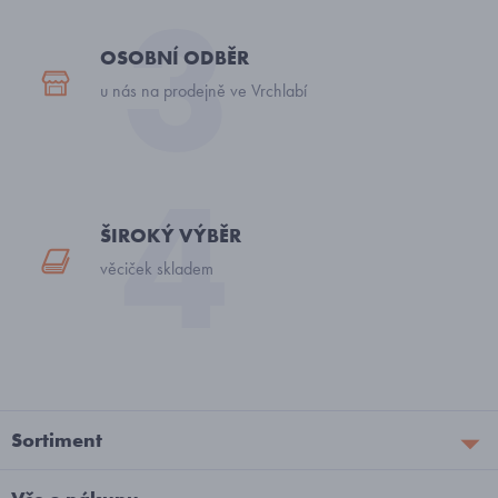
OSOBNÍ ODBĚR
u nás na prodejně ve Vrchlabí
ŠIROKÝ VÝBĚR
věciček skladem
Sortiment