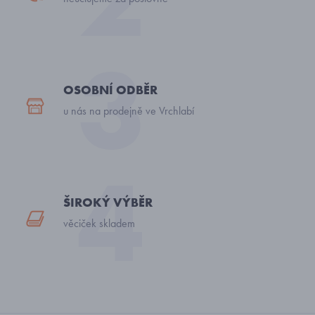
OSOBNÍ ODBĚR
u nás na prodejně ve Vrchlabí
ŠIROKÝ VÝBĚR
věciček skladem