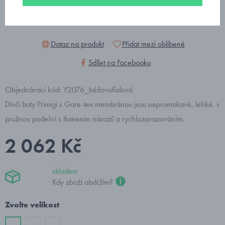
Dotaz na produkt
Přidat mezi oblíbené
Sdílet na Facebooku
Objednávací kód: Y2076_béžovofialová
Dívčí boty Primigi s Gore-tex membránou jsou nepromokavé, lehké, s
pružnou podešví s tlumením nárazů a rychlozavazováním.
2 062 Kč
skladem
Kdy zboží obdržím?
Zvolte velikost