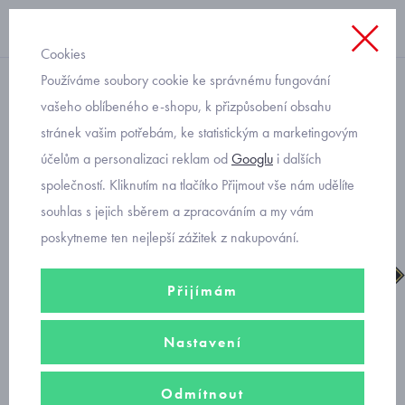
Cookies
Používáme soubory cookie ke správnému fungování
dívčí
vašeho oblíbeného e-shopu, k přizpůsobení obsahu
stránek vašim potřebám, ke statistickým a marketingovým
Primigi gore-tex 8892577
účelům a personalizaci reklam od
Googlu
i dalších
kotníková obuv
společností. Kliknutím na tlačítko Přijmout vše nám udělíte
souhlas s jejich sběrem a zpracováním a my vám
poskytneme ten nejlepší zážitek z nakupování.
Přijímám
Nastavení
Odmítnout