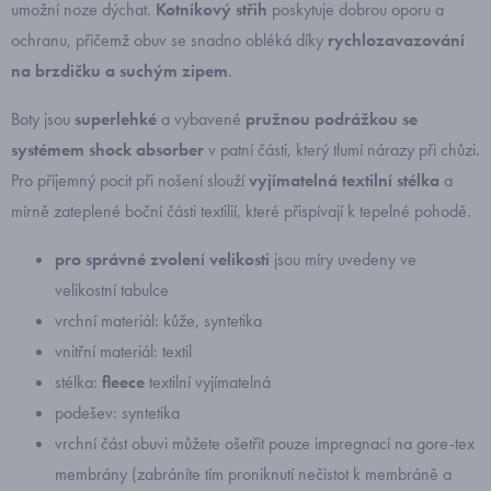
umožní noze dýchat.
Kotníkový střih
poskytuje dobrou oporu a
ochranu, přičemž obuv se snadno obléká díky
rychlozavazování
na brzdičku a suchým zipem
.
Boty jsou
superlehké
a vybavené
pružnou podrážkou se
systémem shock absorber
v patní části, který tlumí nárazy při chůzi.
Pro příjemný pocit při nošení slouží
vyjímatelná textilní stélka
a
mírně zateplené boční části textilií, které přispívají k tepelné pohodě.
pro správné zvolení velikosti
jsou míry uvedeny ve
velikostní tabulce
vrchní materiál: kůže, syntetika
vnitřní materiál: textil
stélka:
fleece
textilní vyjímatelná
podešev: syntetika
vrchní část obuvi můžete ošetřit pouze impregnací na gore-tex
membrány (zabráníte tím proniknutí nečistot k membráně a