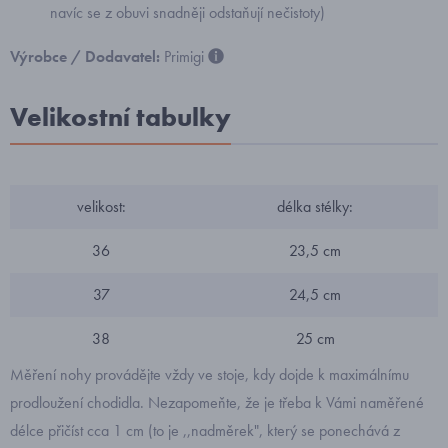
navíc se z obuvi snadněji odstaňují nečistoty)
Výrobce / Dodavatel:
Primigi
Velikostní tabulky
velikost:
délka stélky:
36
23,5 cm
37
24,5 cm
38
25 cm
Měření nohy provádějte vždy ve stoje, kdy dojde k maximálnímu
prodloužení chodidla. Nezapomeňte, že je třeba k Vámi naměřené
délce přičíst cca 1 cm (to je ,,nadměrek", který se ponechává z