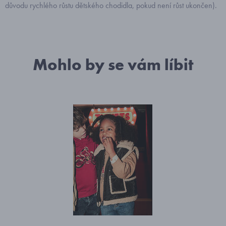
důvodu rychlého růstu dětského chodidla, pokud není růst ukončen).
Mohlo by se vám líbit