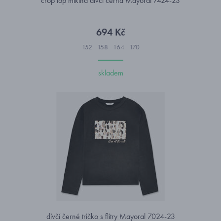
crop top mikina dívčí černá Mayoral 7424-23
694 Kč
152
158
164
170
skladem
dívčí černé tričko s flitry Mayoral 7024-23