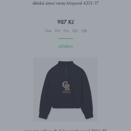
dětská zimní vesta Mayoral 4313-17
987 Kč
104
110
116
122
128
skladem