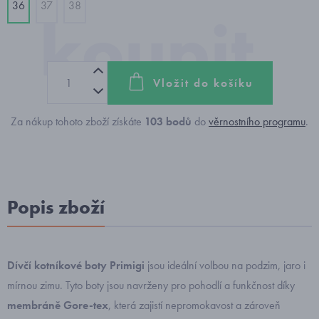
36
37
38
Vložit do košíku
Za nákup tohoto zboží získáte
103
bodů
do
věrnostního programu
.
Popis zboží
Dívčí kotníkové boty Primigi
jsou ideální volbou na podzim, jaro i
mírnou zimu. Tyto boty jsou navrženy pro pohodlí a funkčnost díky
membráně Gore-tex
, která zajistí nepromokavost a zároveň