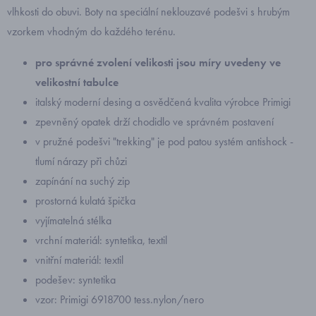
vlhkosti do obuvi. Boty na speciální neklouzavé podešvi s hrubým
vzorkem vhodným do každého terénu.
pro správné zvolení velikosti jsou míry uvedeny ve
velikostní tabulce
italský moderní desing a osvědčená kvalita výrobce Primigi
zpevněný opatek drží chodidlo ve správném postavení
v pružné podešvi "trekking" je pod patou systém antishock -
tlumí nárazy při chůzi
zapínání na suchý zip
prostorná kulatá špička
vyjímatelná stélka
vrchní materiál: syntetika, textil
vnitřní materiál: textil
podešev: syntetika
vzor: Primigi 6918700 tess.nylon/nero