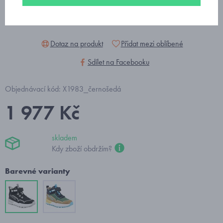
Dotaz na produkt
Přidat mezi oblíbené
Sdílet na Facebooku
Objednávací kód: X1983_černošedá
1 977 Kč
skladem
Kdy zboží obdržím?
Barevné varianty