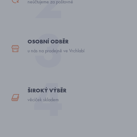
neúčtujeme za poštovné
OSOBNÍ ODBĚR
u nás na prodejně ve Vrchlabí
ŠIROKÝ VÝBĚR
věciček skladem