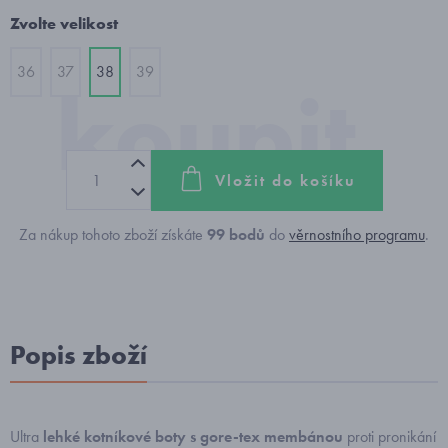
Zvolte velikost
36
37
38
39
Vložit do košíku
Za nákup tohoto zboží získáte
99
bodů
do
věrnostního programu
.
Popis zboží
Ultra
lehké kotníkové boty s gore-tex membánou
proti pronikání