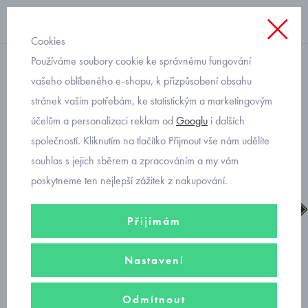
Cookies
Používáme soubory cookie ke správnému fungování
chlapecké
vašeho oblíbeného e-shopu, k přizpůsobení obsahu
stránek vašim potřebám, ke statistickým a marketingovým
Primigi gore-tex kotníkové
účelům a personalizaci reklam od
Googlu
i dalších
sneakersy 6918700
společností. Kliknutím na tlačítko Přijmout vše nám udělíte
souhlas s jejich sběrem a zpracováním a my vám
poskytneme ten nejlepší zážitek z nakupování.
Přijímám
Nastavení
Odmítnout