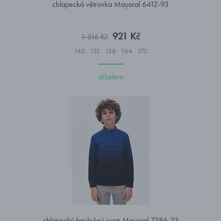
chlapecká větrovka Mayoral 6412-93
921 Kč
1 316 Kč
140
152
158
164
170
skladem
chlapecký bavlněný svetr Mayoral 7386-33