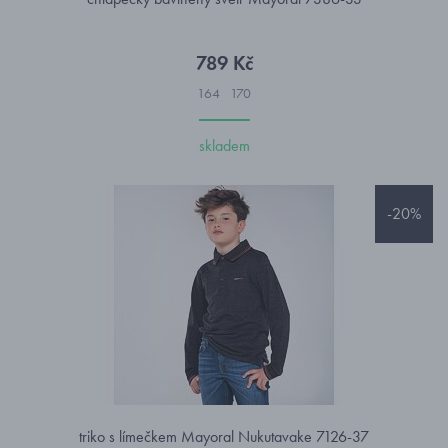
789 Kč
164
170
skladem
-20%
triko s límečkem Mayoral Nukutavake 7126-37