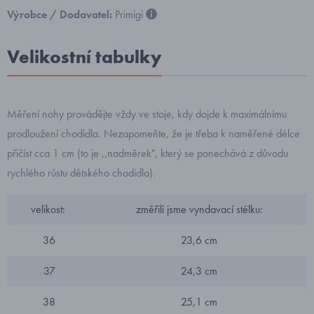
Výrobce / Dodavatel:
Primigi
Velikostní tabulky
Měření nohy provádějte vždy ve stoje, kdy dojde k maximálnímu
prodloužení chodidla. Nezapomeňte, že je třeba k naměřené délce
přičíst cca 1 cm (to je ,,nadměrek", který se ponechává z důvodu
rychlého růstu dětského chodidla).
velikost:
změřili jsme vyndavací stélku:
36
23,6 cm
37
24,3 cm
38
25,1 cm