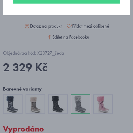
Dotaz na produkt
Přidat mezi oblíbené
Sdílet na Facebooku
Objednávací kód: X20727_šedá
2 329 Kč
Barevné varianty
Vyprodáno