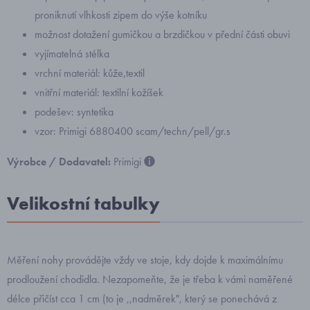
proniknutí vlhkosti zipem do výše kotníku
možnost dotažení gumičkou a brzdičkou v přední části obuvi
vyjímatelná stélka
vrchní materiál: kůže,textil
vnitřní materiál: textilní kožíšek
podešev: syntetika
vzor: Primigi 6880400 scam/techn/pell/gr.s
Výrobce / Dodavatel:
Primigi
Velikostní tabulky
Měření nohy provádějte vždy ve stoje, kdy dojde k maximálnímu
prodloužení chodidla. Nezapomeňte, že je třeba k vámi naměřené
délce přičíst cca 1 cm (to je ,,nadměrek", který se ponechává z