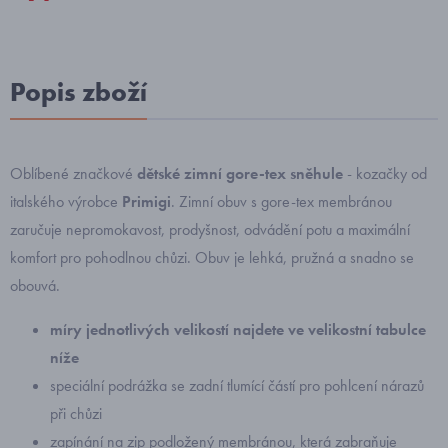
Popis zboží
Oblíbené značkové
dětské zimní gore-tex sněhule
- kozačky od
italského výrobce
Primigi
. Zimní obuv s gore-tex membránou
zaručuje nepromokavost, prodyšnost, odvádění potu a maximální
komfort pro pohodlnou chůzi. Obuv je lehká, pružná a snadno se
obouvá.
míry jednotlivých velikostí najdete ve velikostní tabulce
níže
speciální podrážka se zadní tlumící částí pro pohlcení nárazů
při chůzi
zapínání na zip podložený membránou, která zabraňuje