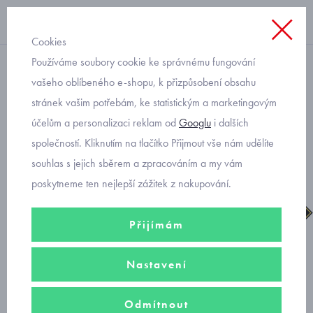
Cookies
Používáme soubory cookie ke správnému fungování
kozačky
vašeho oblíbeného e-shopu, k přizpůsobení obsahu
stránek vašim potřebám, ke statistickým a marketingovým
Primigi kozačky 6880400
účelům a personalizaci reklam od
Googlu
i dalších
dívčí sněhule gore-tex
společností. Kliknutím na tlačítko Přijmout vše nám udělíte
souhlas s jejich sběrem a zpracováním a my vám
poskytneme ten nejlepší zážitek z nakupování.
Přijímám
Nastavení
Odmítnout