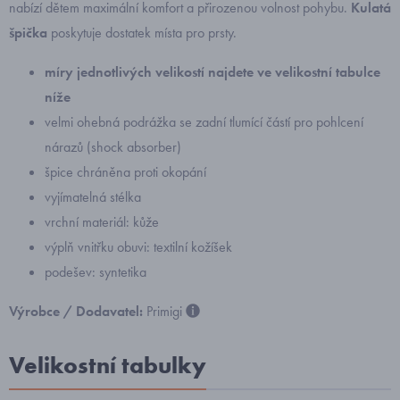
nabízí dětem maximální komfort a přirozenou volnost pohybu.
Kulatá
špička
poskytuje dostatek místa pro prsty.
míry jednotlivých velikostí najdete ve velikostní tabulce
níže
velmi ohebná podrážka
se zadní tlumící částí pro pohlcení
nárazů (shock absorber)
špice chráněna proti okopání
vyjímatelná stélka
vrchní materiál: kůže
výplň vnitřku obuvi: textilní kožíšek
podešev: syntetika
Výrobce / Dodavatel:
Primigi
Velikostní tabulky