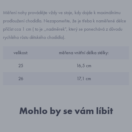
Měření nohy provádějte vždy ve stoje, kdy dojde k maximálnímu
prodloužení chodidla. Nezapomeňte, že je třeba k naměřené délce
přičíst cca 1 cm ( to je ,,nadměrek", který se ponechává z důvodu
rychlého růstu dětského chodidla).
velikost:
měřena vnitřní délka stélky:
25
16,5 cm
26
17,1 cm
Mohlo by se vám líbit