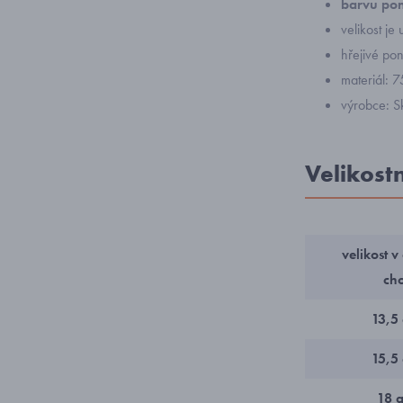
barvu pon
velikost je
hřejivé po
materiál: 
výrobce: S
Velikost
velikost v
cho
13,5
15,5
18 