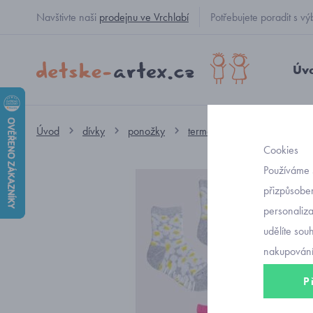
Navštivte naši
prodejnu ve Vrchlabí
Potřebujete poradit s
Úv
Úvod
dívky
ponožky
termo, froté
protiskluzo
Cookies
Používáme 
přizpůsoben
personaliz
udělíte sou
nakupování
P