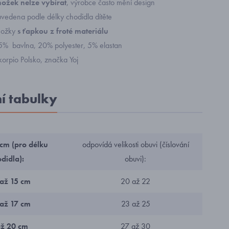
ožek nelze vybírat
, výrobce často mění design
 uvedena podle délky chodidla dítěte
nožky
s ťapkou z froté materiálu
75% bavlna, 20% polyester, 5% elastan
korpio Polsko, značka Yoj
ní tabulky
 cm (pro délku
odpovídá velikosti obuvi (číslování
didla):
obuvi):
 až 15 cm
20 až 22
 až 17 cm
23 až 25
až 20 cm
27 až 30