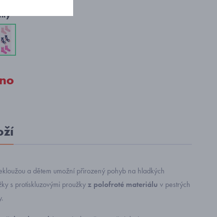
nty
no
oží
ekloužou a dětem umožní přirozený pohyb na hladkých
ky s protiskluzovými proužky
z polofroté materiálu
v pestrých
y.