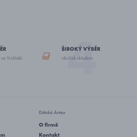
ĚR
ŠIROKÝ VÝBĚR
 ve Vrchlabí
věciček skladem
Dětské Artex
O firmě
am
Kontakt