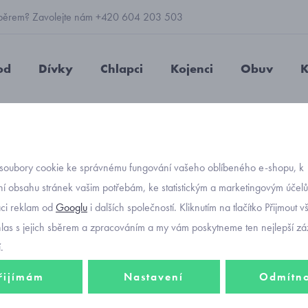
 výběrem? Zavolejte nám +420 604 203 503
od
Dívky
Chlapci
Kojenci
Obuv
K
vé ABS ponožky Yoj dívčí
soubory cookie ke správnému fungování vašeho oblíbeného e-shopu, k
Objednávací kód
protis
í obsahu stránek vašim potřebám, ke statistickým a marketingovým účel
aci reklam od
Googlu
i dalších společností. Kliknutím na tlačítko Přijmout 
dívčí
hlas s jejich sběrem a zpracováním a my vám poskytneme ten nejlepší záž
.
řijímám
Nastavení
Odmítn
69 Kč