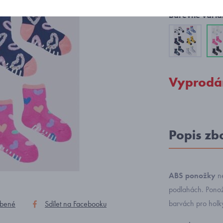
Barevné varia
Vyprodá
Popis zb
ABS ponožky
n
podlahách. Ponož
barvách pro holk
íbené
Sdílet na Facebooku