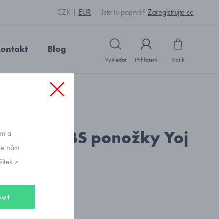
CZK
EUR
Jste tu poprvé?
Zaregistrujte se
ontakt
Blog
Vyhledat
Přihlášení
Košík
: X2131_mix barev
kluzové ABS ponožky Yoj
ům a
vše nám
itek z
out