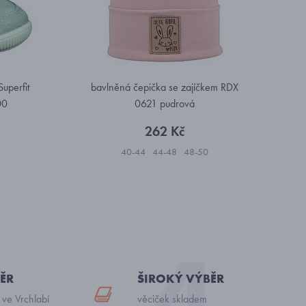
uperfit
bavlněná čepička se zajíčkem RDX
00
0621 pudrová
262 Kč
40-44
44-48
48-50
ĚR
ŠIROKÝ VÝBĚR
 ve Vrchlabí
věciček skladem