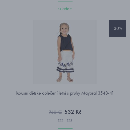
skladem
-30%
luxusní dětské oblečení letní s pruhy Mayoral 3548-41
532 Kč
760 Kč
122
128