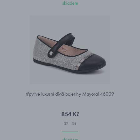
skladem
třpytivé luxusní dívčí baleríny Mayoral 46009
854 Kč
32
34
skladem