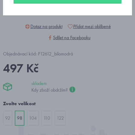
Dotaz na produkt
Přidat mezi oblíbené
Sdílet na Facebooku
Objednávací kód: P12612_bílomodrá
497 Kč
skladem
Kdy zboží obdržím?
Zvolte velikost
92
98
104
110
122