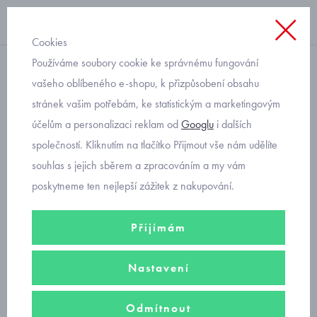
Cookies
Používáme soubory cookie ke správnému fungování
s dlouhým rukávem
vašeho oblíbeného e-shopu, k přizpůsobení obsahu
stránek vašim potřebám, ke statistickým a marketingovým
pruhované elastické triko s
účelům a personalizaci reklam od
Googlu
i dalších
flitry Mayoral 3021
společností. Kliknutím na tlačítko Přijmout vše nám udělíte
souhlas s jejich sběrem a zpracováním a my vám
poskytneme ten nejlepší zážitek z nakupování.
Přijímám
Nastavení
Odmítnout