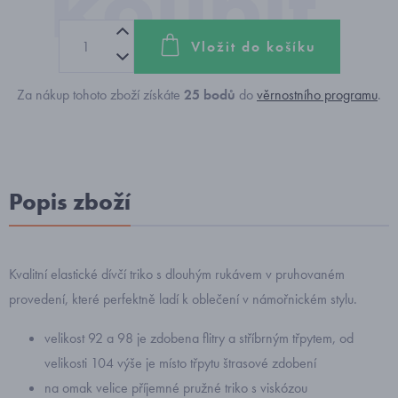
Vložit do košíku
Za nákup tohoto zboží získáte
25
bodů
do
věrnostního programu
.
Popis zboží
Kvalitní elastické dívčí triko s dlouhým rukávem v pruhovaném
provedení, které perfektně ladí k oblečení v námořnickém stylu.
velikost 92 a 98 je zdobena flitry a stříbrným třpytem, od
velikosti 104 výše je místo třpytu štrasové zdobení
na omak velice příjemné pružné triko s viskózou