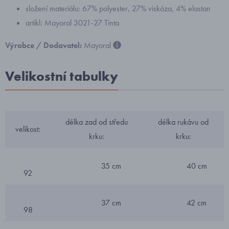
složení materiálu: 67% polyester, 27% viskóza, 4% elastan
artikl: Mayoral 3021-27 Tinta
Výrobce / Dodavatel:
Mayoral
Velikostní tabulky
délka zad od středu
délka rukávu od
velikost:
krku:
krku:
35 cm
40 cm
92
37 cm
42 cm
98