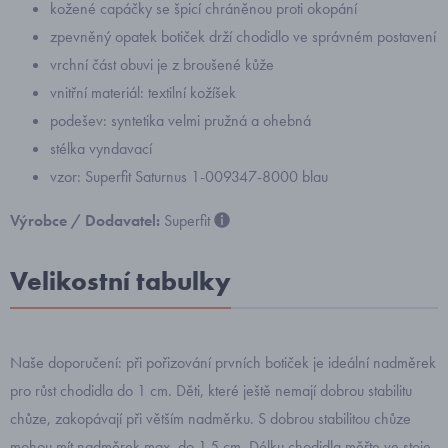
kožené capáčky se špicí chráněnou proti okopání
zpevněný opatek botiček drží chodidlo ve správném postavení
vrchní část obuvi je z broušené kůže
vnitřní materiál: textilní kožíšek
podešev: syntetika velmi pružná a ohebná
stélka vyndavací
vzor: Superfit Saturnus 1-009347-8000 blau
Výrobce / Dodavatel:
Superfit
Velikostní tabulky
Naše doporučení: při pořizování prvních botiček je ideální nadměrek
pro růst chodidla do 1 cm. Děti, které ještě nemají dobrou stabilitu
chůze, zakopávají při větším nadměrku. S dobrou stabilitou chůze
mohou mít nadměrek max. do 1,5 cm. Délku chodidla měřte ve stoje