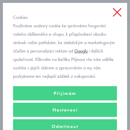
Cookies
Používáme soubory cookie ke správnému fungování
šněrovací chlapecké
vašeho oblíbeného e-shopu, k přizpůsobení obsahu
stránek vašim potřebám, ke statistickým a marketingovým
první zimní botičky Superfit
účelům a personalizaci reklam od
Googlu
i dalších
Saturnus 1-009347-8000
společností. Kliknutím na tlačítko Přijmout vše nám udělíte
souhlas s jejich sběrem a zpracováním a my vám
poskytneme ten nejlepší zážitek z nakupování.
Přijímám
Nastavení
Odmítnout