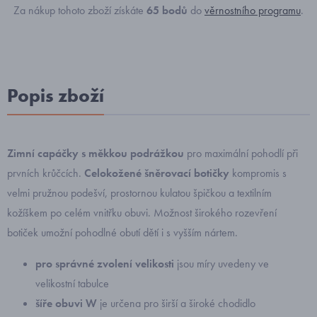
Za nákup tohoto zboží získáte
65
bodů
do
věrnostního programu
.
Popis zboží
Zimní capáčky s měkkou podrážkou
pro maximální pohodlí při
prvních krůčcích.
Celokožené šněrovací botičky
kompromis s
velmi pružnou podešví, prostornou kulatou špičkou a textilním
kožíškem po celém vnitřku obuvi. Možnost širokého rozevření
botiček umožní pohodlné obutí dětí i s vyšším nártem.
pro správné zvolení velikosti
jsou míry uvedeny ve
velikostní tabulce
šíře obuvi W
je určena pro širší a široké chodidlo