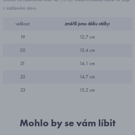
v zatíženém stavu.
velikost:
změřili jsme délku stélky:
19
12,7 cm
20
13,4 cm
21
14,1 cm
22
14,7 cm
23
15,2 cm
Mohlo by se vám líbit