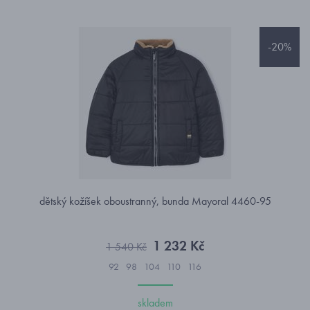
-20%
dětský kožíšek oboustranný, bunda Mayoral 4460-95
1 232 Kč
1 540 Kč
92
98
104
110
116
skladem