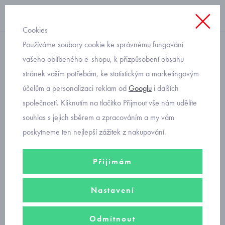
Cookies
Používáme soubory cookie ke správnému fungování
punčocháčky klasické
vašeho oblíbeného e-shopu, k přizpůsobení obsahu
stránek vašim potřebám, ke statistickým a marketingovým
punčocháče pro batolata
účelům a personalizaci reklam od
Googlu
i dalších
Trepon kombajn 80-86
společností. Kliknutím na tlačítko Přijmout vše nám udělíte
souhlas s jejich sběrem a zpracováním a my vám
poskytneme ten nejlepší zážitek z nakupování.
Přijímám
Nastavení
Odmítnout