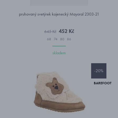
pruhovaný svetýrek kojenecký Mayoral 2303-21
452 Kč
645 Kč
68
74
80
86
skladem
-20%
BAREFOOT