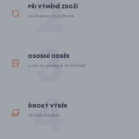
PŘI VÝMĚNĚ ZBOŽÍ
neúčtujeme za poštovné
OSOBNÍ ODBĚR
u nás na prodejně ve Vrchlabí
ŠIROKÝ VÝBĚR
věciček skladem