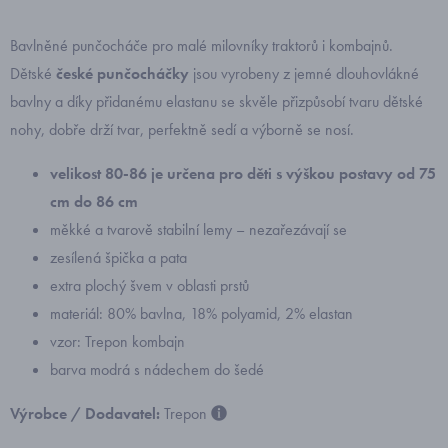
Bavlněné punčocháče pro malé milovníky traktorů i kombajnů.
Dětské
české punčocháčky
jsou vyrobeny z jemné dlouhovlákné
bavlny a díky přidanému elastanu se skvěle přizpůsobí tvaru dětské
nohy, dobře drží tvar, perfektně sedí a výborně se nosí.
velikost 80-86 je určena pro děti s výškou postavy od 75
cm do 86 cm
měkké a tvarově stabilní lemy – nezařezávají se
zesílená špička a pata
extra plochý švem v oblasti prstů
materiál: 80% bavlna, 18% polyamid, 2% elastan
vzor: Trepon kombajn
barva modrá s nádechem do šedé
Výrobce / Dodavatel:
Trepon