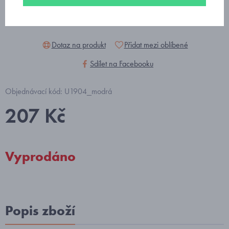
Dotaz na produkt
Přidat mezi oblíbené
Sdílet na Facebooku
Objednávací kód: U1904_modrá
207 Kč
Vyprodáno
Popis zboží