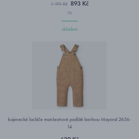
893 Kč
1 191 Kč
74
skladem
kojenecké lacláče manšestrové podšité bavlnou Mayoral 2656-
14