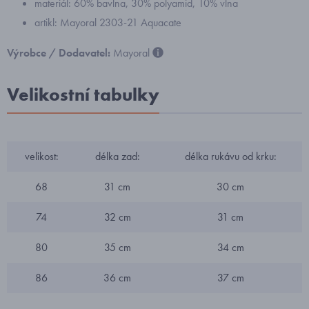
materiál: 60% bavlna, 30% polyamid, 10% vlna
artikl: Mayoral 2303-21 Aquacate
Výrobce / Dodavatel:
Mayoral
Velikostní tabulky
velikost:
délka zad:
délka rukávu od krku:
68
31 cm
30 cm
74
32 cm
31 cm
80
35 cm
34 cm
86
36 cm
37 cm