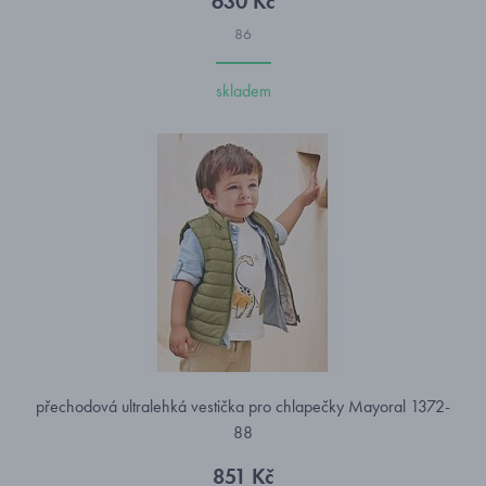
630 Kč
86
skladem
přechodová ultralehká vestička pro chlapečky Mayoral 1372-
88
851 Kč