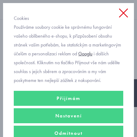
Cookies
Používáme soubory cookie ke správnému fungování
svetry
vašeho oblíbeného e-shopu, k přizpůsobení obsahu
stránek vašim potřebám, ke statistickým a marketingovým
pruhovaný svetýrek
účelům a personalizaci reklam od
Googlu
i dalších
kojenecký Mayoral 2303-21
společností. Kliknutím na tlačítko Přijmout vše nám udělíte
souhlas s jejich sběrem a zpracováním a my vám
poskytneme ten nejlepší zážitek z nakupování.
-30%
Přijímám
Nastavení
Odmítnout