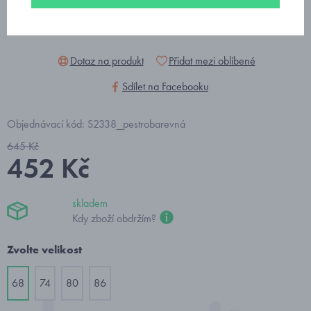
Dotaz na produkt
Přidat mezi oblíbené
Sdílet na Facebooku
Objednávací kód: S2338_pestrobarevná
645 Kč
452 Kč
skladem
Kdy zboží obdržím?
Zvolte velikost
68
74
80
86