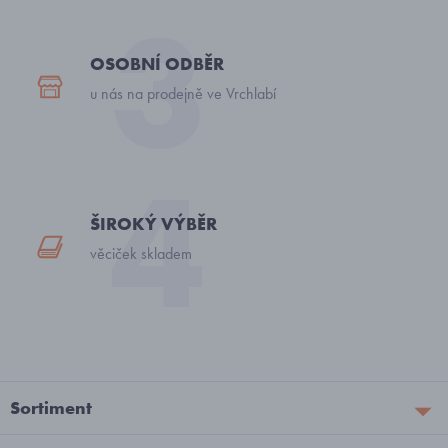
OSOBNÍ ODBĚR
u nás na prodejně ve Vrchlabí
ŠIROKÝ VÝBĚR
věciček skladem
Sortiment