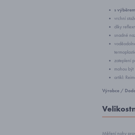
s výběrem
vrchní staž
díky reflex
snadné naz
voděodolné
termoplasti
zateplení p
mohou být p
artikl: R
Výrobce / Doda
Velikost
Měření nohy prov