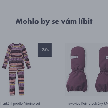
Mohlo by se vám líbit
-25%
í funkční prádlo Merino set
rukavice Reima palčáky M