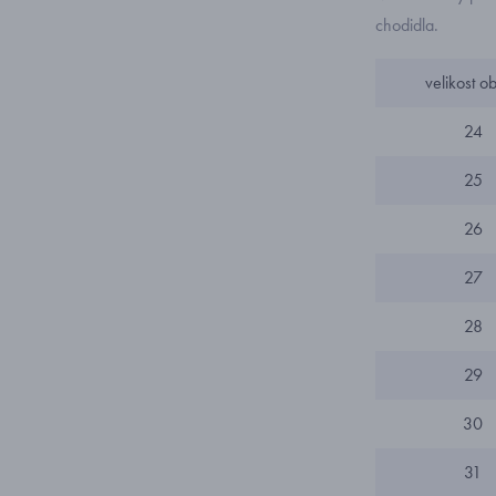
chodidla.
velikost ob
24
25
26
27
28
29
30
31