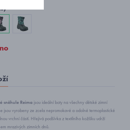
nty
no
oží
ké sněhule Reima
jsou ideální boty na všechny dětské zimní
e jsou vyrobeny ze zcela nepromokavé a odolné termoplastické
ou vrchní částí. Hřejivá podšívka z textilního kožíšku udrží
ěhem mrazivých zimních dnů.