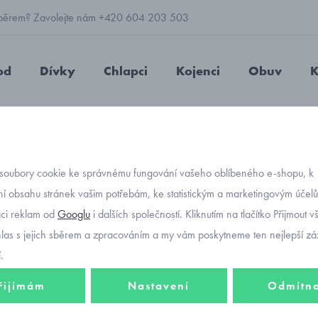
 výběrem? Zavolejte nám +420 604 203 503
od
Dívky
Chlapci
Kojenci
Obuv
K
včí boty zimní Nefar Deep purple 5400024A-4961
soubory cookie ke správnému fungování vašeho oblíbeného e-shopu, k
Objednávací kód
Reima 
í obsahu stránek vašim potřebám, ke statistickým a marketingovým účel
aci reklam od
Googlu
i dalších společností. Kliknutím na tlačítko Přijmout 
Deep 
hlas s jejich sběrem a zpracováním a my vám poskytneme ten nejlepší záž
.
řijímám
Nastavení
Odmítn
1 275