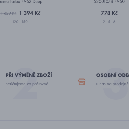
eima Taitoa 4962 Deep
5300107B-4960
1 394 Kč
778 Kč
1 859 Kč
120
150
2
5
6
PŘI VÝMĚNĚ ZBOŽÍ
OSOBNÍ ODB
neúčtujeme za poštovné
u nás na prodejně