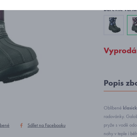
Barevné varia
Vyprodá
Popis zb
Oblíbené
klasic
radovánky. Galoš
pryže s vodě odoln
íbené
Sdílet na Facebooku
nohy v teple i b