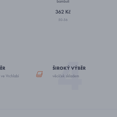
bambulí
362 Kč
50-56
ĚR
ŠIROKÝ VÝBĚR
 ve Vrchlabí
věciček skladem