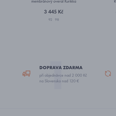
membránový overal Kurikka
R
5100131B-6987
3 445 Kč
92
98
DOPRAVA ZDARMA
při objednávce nad 2 000 Kč
na Slovensko nad 120 €