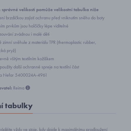
 správné velikosti pomůže velikostní tabulka níže
ení brzdičkou zajistí ochranu před vniknutím sněhu do boty
ním prvkům jsou holčičky lépe viditelné
ouvání zvádnou i malé děti
 zimní sněhule z materiálu TPR (thermoplastic rubber,
cká pryž)
evně všitým textilním kožíškem
oužity další ochranné spreje na textilní část
eima Nefar 5400024A-4961
vatel:
Reima
ní tabulky
ádějte vždy ve stoje, kdy dojde k maximálnímu prodloužení