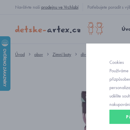
Navštivte naši
prodejnu ve Vrchlabí
Potřebujete poradit s
Úv
Úvod
obuv
Zimní boty
dívčí sněhule
Reima dí
Cookies
Používáme 
přizpůsoben
personaliz
udělíte sou
nakupování
P