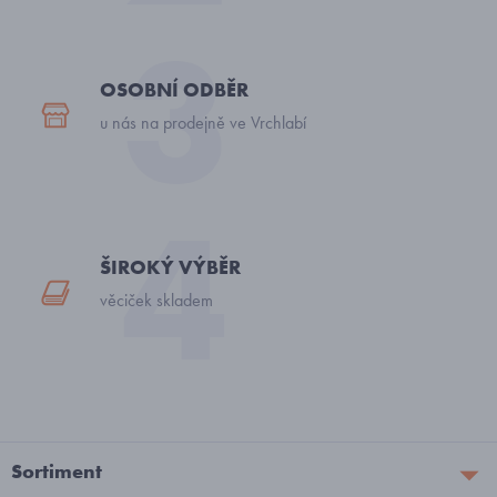
OSOBNÍ ODBĚR
u nás na prodejně ve Vrchlabí
ŠIROKÝ VÝBĚR
věciček skladem
Sortiment