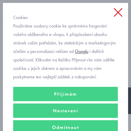
Cookies
Používáme soubory cookie ke správnému fungování
zimní bunda
vašeho oblíbeného e-shopu, k přizpůsobení obsahu
stránek vašim potřebám, ke statistickým a marketingovým
Reima Nappaa zimní dětská
účelům a personalizaci reklam od
Googlu
i dalších
bunda s membránou
společností. Kliknutím na tlačítko Přijmout vše nám udělíte
521613A
souhlas s jejich sběrem a zpracováním a my vám
poskytneme ten nejlepší zážitek z nakupování.
Přijímám
-20%
Nastavení
Odmítnout