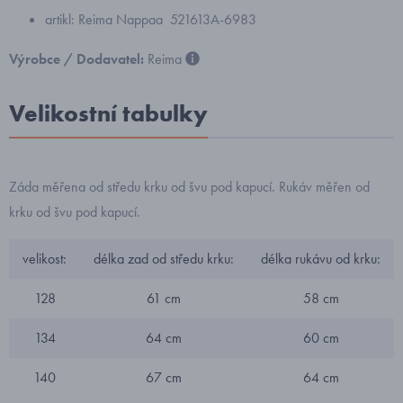
artikl: Reima Nappaa 521613A-6983
Výrobce / Dodavatel:
Reima
Velikostní tabulky
Záda měřena od středu krku od švu pod kapucí. Rukáv měřen od
krku od švu pod kapucí.
velikost:
délka zad od středu krku:
délka rukávu od krku:
128
61 cm
58 cm
134
64 cm
60 cm
140
67 cm
64 cm