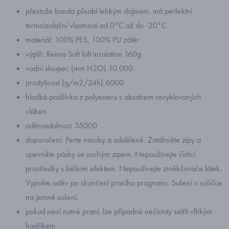
přestože bunda působí lehkým dojmem, má perfektní
termoizolační vlastnosti od 0°C až do -20°C
materiál: 100% PES, 100% PU zátěr
výplň: Reima Soft loft insulation 160g
vodní sloupec (mm H2O) 10 000
prodyšnost (g/m2/24h) 6000
hladká podšívka z polyesteru s obsahem recyklovaných
vláken
oděruodolnost: 35000
doporučení: Perte naruby a odděleně. Zatáhněte zipy a
upevněte pásky se suchým zipem. Nepoužívejte čistící
prostředky s bělícím efektem. Nepoužívejte změkčovače látek.
Vyjměte oděv po skončení pracího programu. Sušení v sušičce
na jemné sušení.
pokud není nutné praní, lze případné nečistoty setřít vlhkým
hadříkem