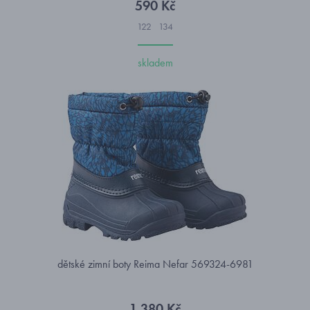
590 Kč
122
134
skladem
dětské zimní boty Reima Nefar 569324-6981
1 380 Kč