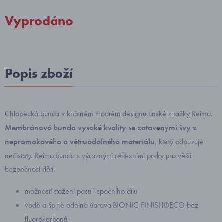
Vyprodáno
Popis zboží
Chlapecká bunda v krásném modrém designu finské značky Reima.
Membránová bunda vysoké kvality se zatavenými švy
z
nepromokavého a větruodolného materiálu
, který odpuzuje
nečistoty. Reima bunda s výraznými reflexními prvky pro větší
bezpečnost dětí.
možností stažení pasu i spodního dílu
vodě a špíně odolná úprava BIONIC-FINISH®ECO bez
fluorokarbonů