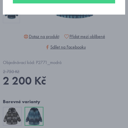
Dotaz na produkt
Přidat mezi oblíbené
Sdílet na Facebooku
Objednávací kód: P2771_modrá
2 750 Kč
2 200 Kč
Barevné varianty