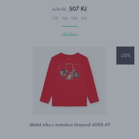
507 Kč
676 Kč
110
116
128
134
skladem
-20%
dětské triko s motorkou Mayoral 4088-49