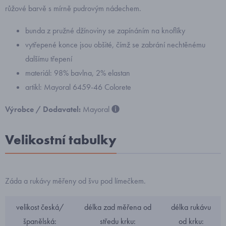
růžové barvě s mírně pudrovým nádechem.
bunda z pružné džínoviny se zapínáním na knoflíky
vytřepené konce jsou obšité, čímž se zabrání nechtěnému
dalšímu třepení
materiál: 98% bavlna, 2% elastan
artikl: Mayoral 6459-46 Colorete
Výrobce / Dodavatel:
Mayoral
Velikostní tabulky
Záda a rukávy měřeny od švu pod límečkem.
velikost česká/
délka zad měřena od
délka rukávu
španělská:
středu krku:
od krku: