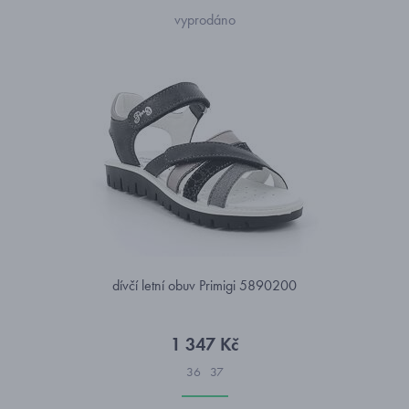
vyprodáno
dívčí letní obuv Primigi 5890200
1 347 Kč
36
37