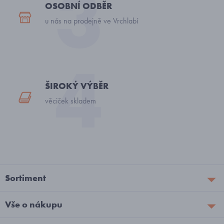
OSOBNÍ ODBĚR
u nás na prodejně ve Vrchlabí
ŠIROKÝ VÝBĚR
věciček skladem
Sortiment
Vše o nákupu