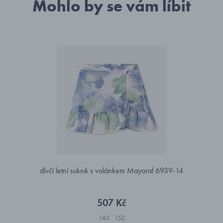
Mohlo by se vám líbit
dívčí letní sukně s volánkem Mayoral 6939-14
507 Kč
140
152