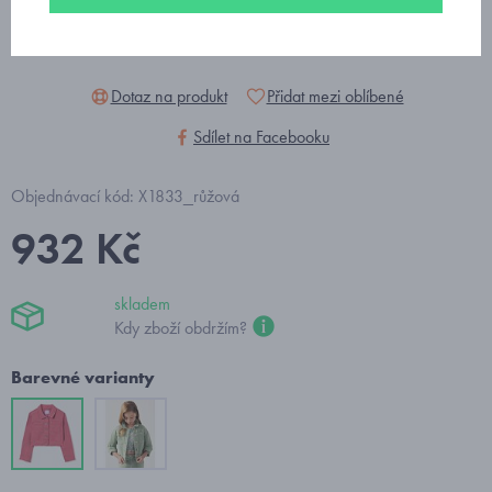
Dotaz na produkt
Přidat mezi oblíbené
Sdílet na Facebooku
Objednávací kód: X1833_růžová
932 Kč
skladem
Kdy zboží obdržím?
Barevné varianty