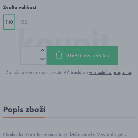
Zvolte velikost
140
152
Vložit do košíku
Za nákup tohoto zboží získáte
47
bodů
do
věrnostního programu
.
Popis zboží
Klasika, která nikdy neomrzí, to je džíska značky Mayoral, nyní v