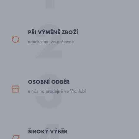
PŘI VÝMĚNĚ ZBOŽÍ
neúčtujeme za poštovné
OSOBNÍ ODBĚR
u nás na prodejně ve Vrchlabí
ŠIROKÝ VÝBĚR