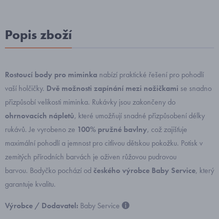
Popis zboží
Rostoucí body pro miminka
nabízí praktické řešení pro pohodlí
vaší holčičky.
Dvě možnosti zapínání mezi nožičkami
se snadno
přizpůsobí velikosti miminka. Rukávky jsou zakončeny do
ohrnovacích nápletů
, které umožňují snadné přizpůsobení délky
rukávů. Je vyrobeno ze
100% pružné bavlny
, což zajišťuje
maximální pohodlí a jemnost pro citlivou dětskou pokožku. Potisk v
zemitých přírodních barvách je oživen růžovou pudrovou
barvou. Bodyčko pochází od
českého výrobce Baby Service
, který
garantuje kvalitu.
Výrobce / Dodavatel:
Baby Service