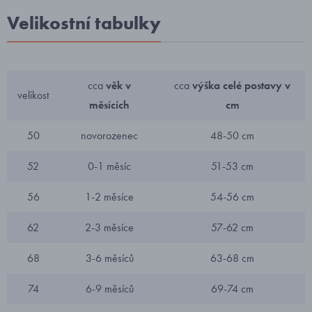
Velikostní tabulky
cca
věk v
cca
výška celé postavy v
velikost
měsících
cm
50
novorozenec
48-50 cm
52
0-1 měsíc
51-53 cm
56
1-2 měsíce
54-56 cm
62
2-3 měsíce
57-62 cm
68
3-6 měsíců
63-68 cm
74
6-9 měsíců
69-74 cm