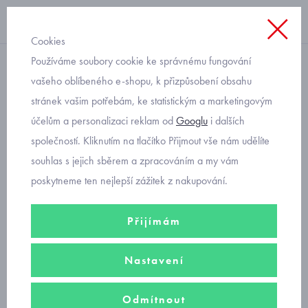
Cookies
Používáme soubory cookie ke správnému fungování
s dlouhým rukávem
vašeho oblíbeného e-shopu, k přizpůsobení obsahu
stránek vašim potřebám, ke statistickým a marketingovým
rostoucí body s potiskem
účelům a personalizaci reklam od
Googlu
i dalších
pro miminka
společností. Kliknutím na tlačítko Přijmout vše nám udělíte
souhlas s jejich sběrem a zpracováním a my vám
poskytneme ten nejlepší zážitek z nakupování.
Přijímám
Nastavení
Odmítnout