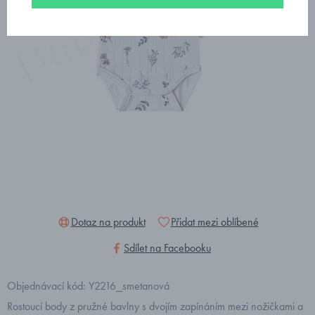
Dotaz na produkt
Přidat mezi oblíbené
Sdílet na Facebooku
Objednávací kód: Y2216_smetanová
Rostoucí body z pružné bavlny s dvojím zapínáním mezi nožičkami a