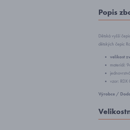
Popis zb
Dětská vyšší čep
dětských čepic R
velikost z
materiál: 
jednovrstvá
vzor: RDX
Výrobce / Doda
Velikost