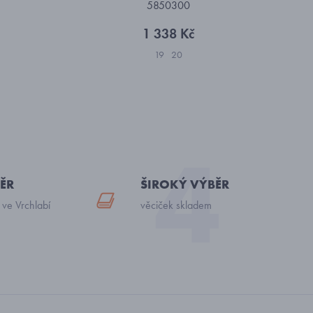
5850300
1 338 Kč
19
20
ĚR
ŠIROKÝ VÝBĚR
 ve Vrchlabí
věciček skladem