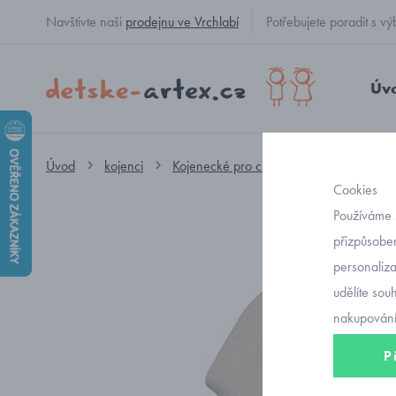
Navštivte naši
prodejnu ve Vrchlabí
Potřebujete poradit s
Úv
Úvod
kojenci
Kojenecké pro chlapečky
čepičky
Cookies
Používáme 
přizpůsoben
personaliz
udělíte sou
nakupování
P