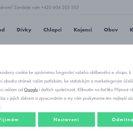
 výběrem? Zavolejte nám +420 604 203 503
od
Dívky
Chlapci
Kojenci
Obuv
K
bavlněné
saporka
bavlněná čepička s medvídkem RDX 062
soubory cookie ke správnému fungování vašeho oblíbeného e-shopu, k
Objednávací kó
bavlně
í obsahu stránek vašim potřebám, ke statistickým a marketingovým účel
aci reklam od
Googlu
i dalších společností. Kliknutím na tlačítko Přijmout 
RDX 0
hlas s jejich sběrem a zpracováním a my vám poskytneme ten nejlepší záž
.
řijímám
Nastavení
Odmítn
262 K