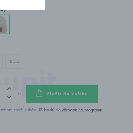
nty
8
48-50
ks
Vložit do košíku
tohoto zboží získáte
13
bodů
do
věrnostního programu
.