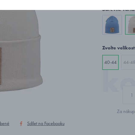
Barevné varia
Zvolte velikost
40-44
44-4
Za nákup 
íbené
Sdílet na Facebooku