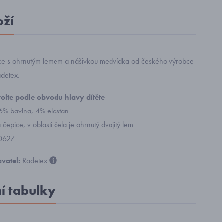
oží
ice s ohrnutým lemem a nášivkou medvídka od českého výrobce
adetex.
volte podle obvodu hlavy dítěte
96% bavlna, 4% elastan
 čepice, v oblasti čela je ohrnutý dvojitý lem
 0627
vatel:
Radetex
ní tabulky