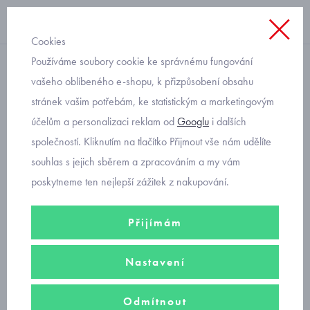
Cookies
Používáme soubory cookie ke správnému fungování
na zip
vašeho oblíbeného e-shopu, k přizpůsobení obsahu
stránek vašim potřebám, ke statistickým a marketingovým
růžová dětská mikina
účelům a personalizaci reklam od
Googlu
i dalších
Mayoral 2485-34
společností. Kliknutím na tlačítko Přijmout vše nám udělíte
souhlas s jejich sběrem a zpracováním a my vám
poskytneme ten nejlepší zážitek z nakupování.
Přijímám
Nastavení
Odmítnout