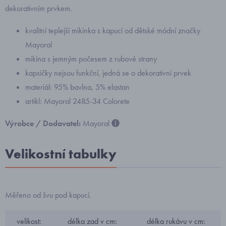
dekorativním prvkem.
kvalitní teplejší mikinka s kapucí od dětské módní značky
Mayoral
mikina s jemným počesem z rubové strany
kapsičky nejsou funkční, jedná se o dekorativní prvek
materiál: 95% bavlna, 5% elastan
artikl: Mayoral 2485-34 Colorete
Výrobce / Dodavatel:
Mayoral
Velikostní tabulky
Měřeno od švu pod kapucí.
velikost:
délka zad v cm:
délka rukávu v cm: