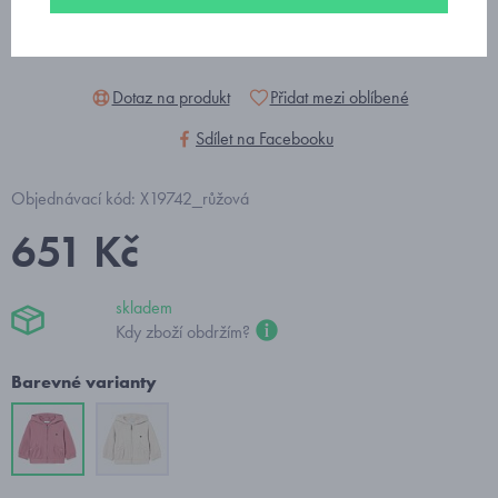
Dotaz na produkt
Přidat mezi oblíbené
Sdílet na Facebooku
Objednávací kód: X19742_růžová
651 Kč
skladem
Kdy zboží obdržím?
Barevné varianty