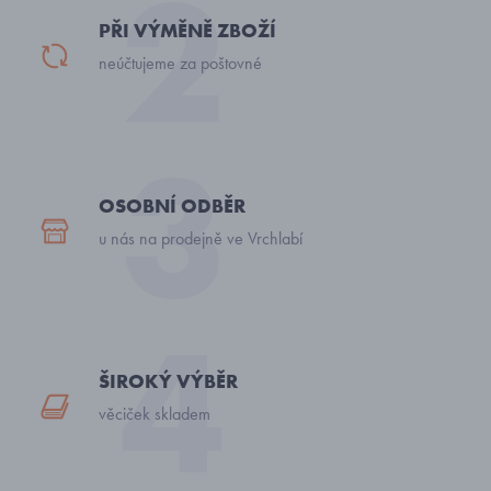
PŘI VÝMĚNĚ ZBOŽÍ
neúčtujeme za poštovné
OSOBNÍ ODBĚR
u nás na prodejně ve Vrchlabí
ŠIROKÝ VÝBĚR
věciček skladem