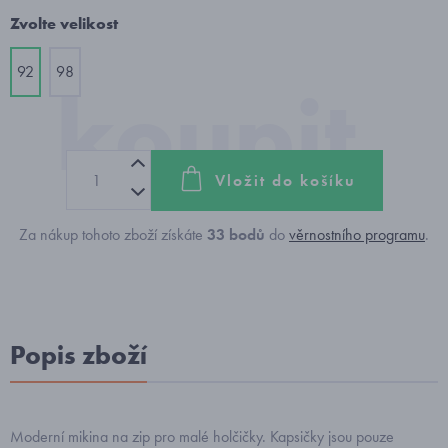
Zvolte velikost
92
98
Vložit do košíku
Za nákup tohoto zboží získáte
33
bodů
do
věrnostního programu
.
Popis zboží
Moderní mikina na zip pro malé holčičky. Kapsičky jsou pouze