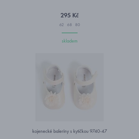
295 Kč
62
68
80
skladem
kojenecké baleríny s kytičkou 9740-47