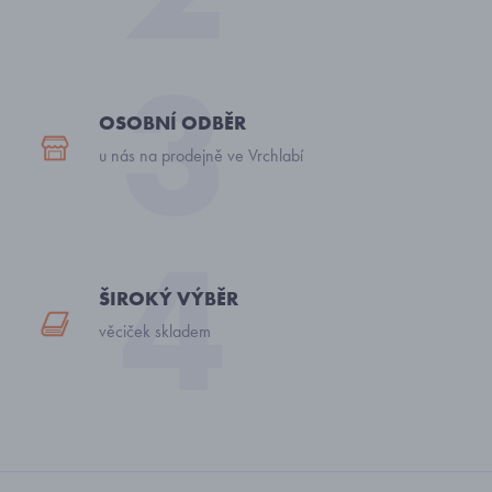
OSOBNÍ ODBĚR
u nás na prodejně ve Vrchlabí
ŠIROKÝ VÝBĚR
věciček skladem