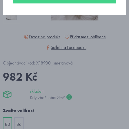
Dotaz na produkt
Přidat mezi oblíbené
Sdílet na Facebooku
Objednávací kód: X18930_smetanová
982 Kč
skladem
Kdy zboží obdržím?
Zvolte velikost
80
86