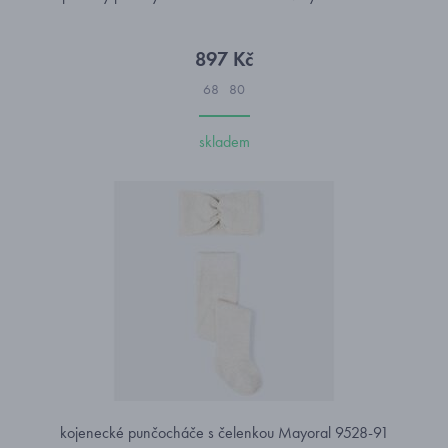
897 Kč
68
80
skladem
kojenecké punčocháče s čelenkou Mayoral 9528-91