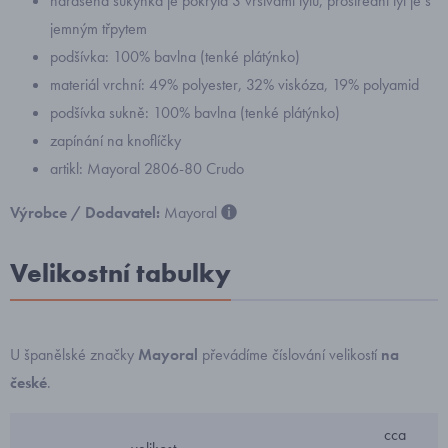
nařasená sukýnka je pokryta 3 vrstvami tylu, prostřední tyl je s
jemným třpytem
podšívka: 100% bavlna (tenké plátýnko)
materiál vrchní: 49% polyester, 32% viskóza, 19% polyamid
podšívka sukně: 100% bavlna (tenké plátýnko)
zapínání na knoflíčky
artikl: Mayoral 2806-80 Crudo
Výrobce / Dodavatel:
Mayoral
Velikostní tabulky
U španělské značky
Mayoral
převádíme číslování velikostí
na
české
.
cca