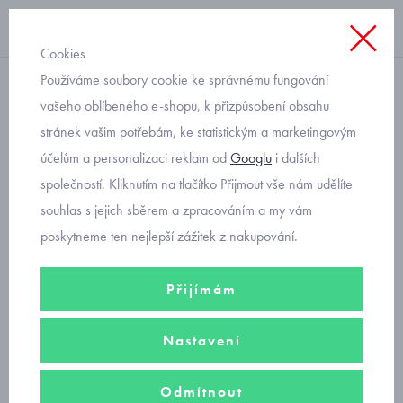
Cookies
Používáme soubory cookie ke správnému fungování
slavnostní
vašeho oblíbeného e-shopu, k přizpůsobení obsahu
stránek vašim potřebám, ke statistickým a marketingovým
slavnostní pletené šatičky s
účelům a personalizaci reklam od
Googlu
i dalších
tylovou sukní Mayoral
společností. Kliknutím na tlačítko Přijmout vše nám udělíte
2806-80
souhlas s jejich sběrem a zpracováním a my vám
poskytneme ten nejlepší zážitek z nakupování.
Přijímám
Nastavení
Odmítnout