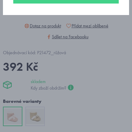
Dotaz na produkt
Přidat mezi oblíbené
Sdílet na Facebooku
Objednávací kód: P21472_růžová
392 Kč
skladem
Kdy zboží obdržím?
Barevné varianty