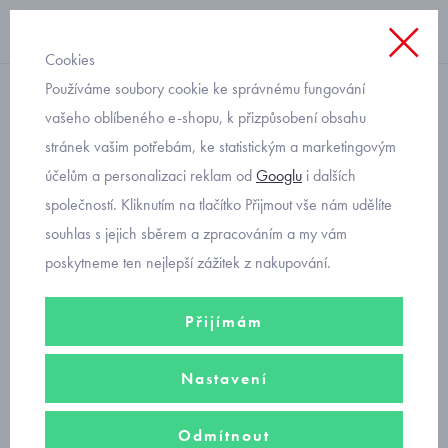
Cookies
Používáme soubory cookie ke správnému fungování
zimní
vašeho oblíbeného e-shopu, k přizpůsobení obsahu
stránek vašim potřebám, ke statistickým a marketingovým
Mayoral botičky do kočárku
účelům a personalizaci reklam od
Googlu
i dalších
9459-34 růžové
společností. Kliknutím na tlačítko Přijmout vše nám udělíte
souhlas s jejich sběrem a zpracováním a my vám
poskytneme ten nejlepší zážitek z nakupování.
Přijímám
Nastavení
Odmítnout