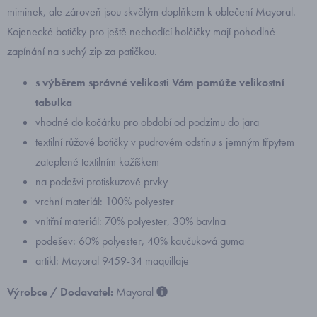
miminek, ale zároveň jsou skvělým doplňkem k oblečení Mayoral.
Kojenecké botičky pro ještě nechodící holčičky mají pohodlné
zapínání na suchý zip za patičkou.
s výběrem správné velikosti Vám pomůže velikostní
tabulka
vhodné do kočárku pro období od podzimu do jara
textilní růžové botičky v pudrovém odstínu s jemným třpytem
zateplené textilním kožíškem
na podešvi protiskuzové prvky
vrchní materiál: 100% polyester
vnitřní materiál: 70% polyester, 30% bavlna
podešev: 60% polyester, 40% kaučuková guma
artikl: Mayoral 9459-34 maquillaje
Výrobce / Dodavatel:
Mayoral