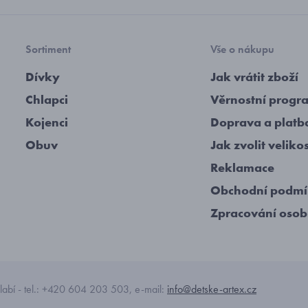
Sortiment
Vše o nákupu
Dívky
Jak vrátit zboží
Chlapci
Věrnostní progr
Kojenci
Doprava a platb
Obuv
Jak zvolit veliko
Reklamace
Obchodní podm
Zpracování osob
abí - tel.: +420 604 203 503, e-mail:
info@detske-artex.cz