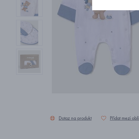
Dotaz na produkt
Přidat mezi obl