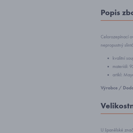
Popis zb
Celorozepínací o
nepropustný slint
kvalitní s
materiál: 
artikl: Ma
Výrobce / Doda
Velikost
U španělské zna