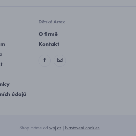
Dětské Artex
O firmě
am
Kontakt
a
st
ínky
ních údajů
Shop máme od
wpj.cz
|
Nastavení cookies