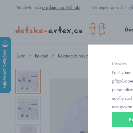
Navštivte naši
prodejnu ve Vrchlabí
Potřebujete poradit s
Úv
Úvod
kojenci
Kojenecké pro chlapečky
overal
Cookies
Používáme 
přizpůsoben
personaliz
udělíte sou
nakupování
P