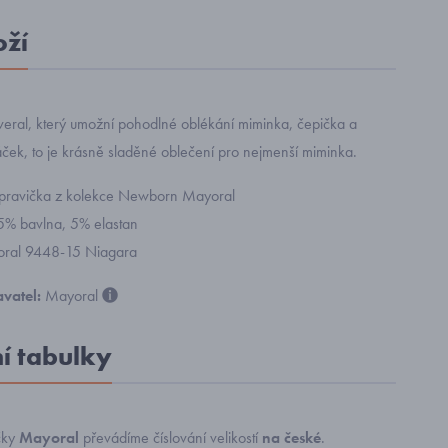
oží
veral, který umožní pohodlné oblékání miminka, čepička a
áček, to je krásně sladěné oblečení pro nejmenší miminka.
oupravička z kolekce Newborn Mayoral
95% bavlna, 5% elastan
yoral 9448-15 Niagara
vatel:
Mayoral
ní tabulky
čky
Mayoral
převádíme číslování velikostí
na české
.