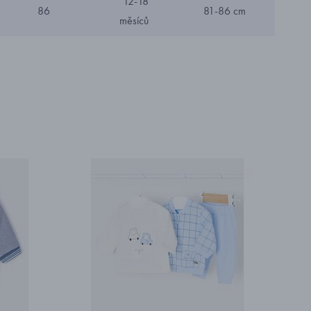
12-18
86
81-86 cm
měsíců