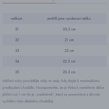
velikost:
změřili jsme vyndavací stélku:
31
20,5 cm
32
21 cm
33
22 cm
34
22,5 cm
35
23,3 cm
Měření nohy provádějte vždy ve stoje, kdy dojde k maximálnímu
prodloužení chodidla. Nezapomeňte, že je třeba k naměřené délce
přičíst cca 1 cm (to je ,,nadměrek", který se ponechává z důvodu
rychlého růstu dětského chodidla).