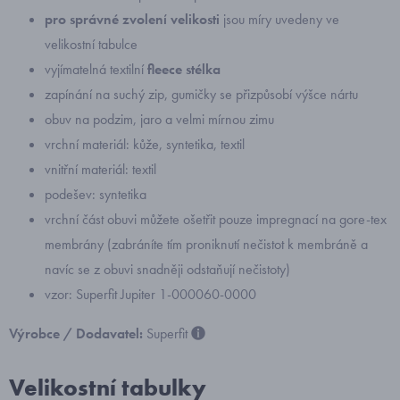
pro správné zvolení velikosti
jsou míry uvedeny ve
velikostní tabulce
vyjímatelná textilní
fleece
stélka
zapínání na suchý zip, gumičky se přizpůsobí výšce nártu
obuv na podzim, jaro a velmi mírnou zimu
vrchní materiál: kůže, syntetika, textil
vnitřní materiál: textil
podešev: syntetika
vrchní část obuvi můžete ošetřit pouze impregnací na gore-tex
membrány (zabráníte tím proniknutí nečistot k membráně a
navíc se z obuvi snadněji odstaňují nečistoty)
vzor: Superfit Jupiter 1-000060-0000
Výrobce / Dodavatel:
Superfit
Velikostní tabulky