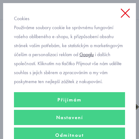
Cookies
Používáme soubory cookie ke správnému fungování
chlapecké
vašeho oblíbeného e-shopu, k přizpůsobení obsahu
stránek vašim potřebám, ke statistickým a marketingovým
Superfit 1-000060-0000
účelům a personalizaci reklam od
Googlu
i dalších
Jupiter chlapecké kotníkové
společností. Kliknutím na tlačítko Přijmout vše nám udělíte
gore-tex
souhlas s jejich sběrem a zpracováním a my vám
poskytneme ten nejlepší zážitek z nakupování.
Přijímám
Nastavení
Odmítnout