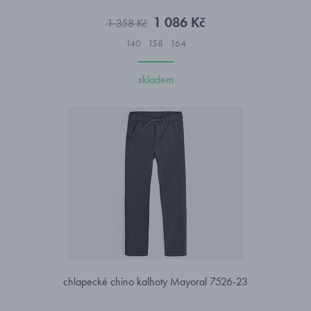
1 086 Kč
1 358 Kč
140
158
164
skladem
chlapecké chino kalhoty Mayoral 7526-23