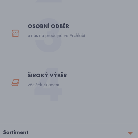
OSOBNÍ ODBĚR
u nás na prodejně ve Vrchlabí
ŠIROKÝ VÝBĚR
věciček skladem
Sortiment