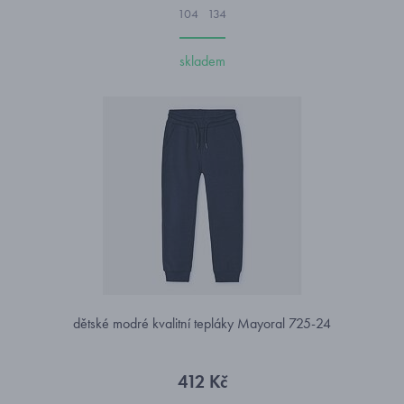
104
134
skladem
dětské modré kvalitní tepláky Mayoral 725-24
412 Kč