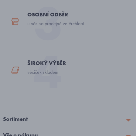
OSOBNÍ ODBĚR
u nás na prodejně ve Vrchlabí
ŠIROKÝ VÝBĚR
věciček skladem
Sortiment
Vše o nákupu