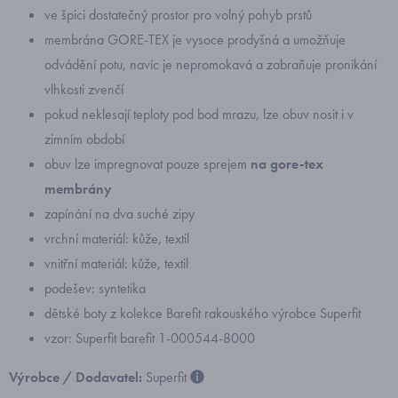
ve špici dostatečný prostor pro volný pohyb prstů
membrána GORE-TEX je vysoce prodyšná a umožňuje
odvádění potu, navíc je nepromokavá a zabraňuje pronikání
vlhkosti zvenčí
pokud neklesají teploty pod bod mrazu, lze obuv nosit i v
zimním období
obuv lze impregnovat pouze sprejem
na gore-tex
membrány
zapínání na dva suché zipy
vrchní materiál: kůže, textil
vnitřní materiál: kůže, textil
podešev: syntetika
dětské boty
z kolekce Barefit rakouského výrobce Superfit
vzor: Superfit barefit 1-000544-8000
Výrobce / Dodavatel:
Superfit