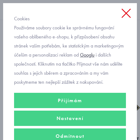
Cookies
Používáme soubory cookie ke správnému fungování
chlapecké
vašeho oblíbeného e-shopu, k přizpůsobení obsahu
stránek vašim potřebám, ke statistickým a marketingovým
Superfit barefit Superfree
účelům a personalizaci reklam od
Googlu
i dalších
dětské kotníkové boty 1-
společností. Kliknutím na tlačítko Přijmout vše nám udělíte
000544-8000
souhlas s jejich sběrem a zpracováním a my vám
poskytneme ten nejlepší zážitek z nakupování.
Přijímám
Nastavení
Odmítnout
BAREFOOT