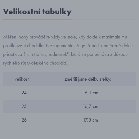
Velikostní tabulky
Měření nohy provádějte vždy ve stoje, kdy dojde k maximálnímu
prodloužení chodidla. Nezapomeňte, že je třeba k naměřené délce
přičíst cca 1 cm (to je ,,nadměrek", který se ponechává z důvodu
rychlého růstu dětského chodidla).
velikost:
změřili jsme délku stélky:
24
16,1 cm
25
16,7 cm
26
17,3 cm