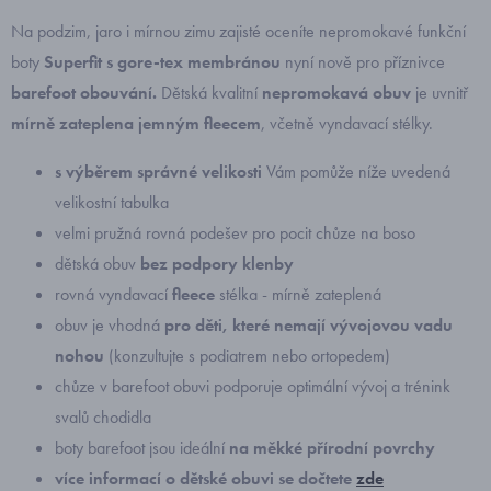
Na podzim, jaro i mírnou zimu zajisté oceníte nepromokavé funkční
boty
Superfit s gore-tex membránou
nyní nově pro příznivce
barefoot obouvání
.
Dětská kvalitní
nepromokavá obuv
je uvnitř
mírně zateplena jemným fleecem
, včetně vyndavací stélky.
s výběrem správné velikosti
Vám pomůže níže uvedená
velikostní tabulka
velmi pružná rovná podešev pro pocit chůze na boso
dětská obuv
bez podpory klenby
rovná vyndavací
fleece
stélka - mírně zateplená
obuv je vhodná
pro děti, které nemají vývojovou vadu
nohou
(konzultujte s podiatrem nebo ortopedem)
chůze v barefoot obuvi podporuje optimální vývoj a trénink
svalů chodidla
boty barefoot jsou ideální
na měkké přírodní povrchy
více informací o dětské obuvi se dočtete
zde