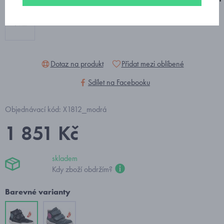
Dotaz na produkt
Přidat mezi oblíbené
Sdílet na Facebooku
Objednávací kód: X1812_modrá
1 851 Kč
skladem
Kdy zboží obdržím?
Barevné varianty