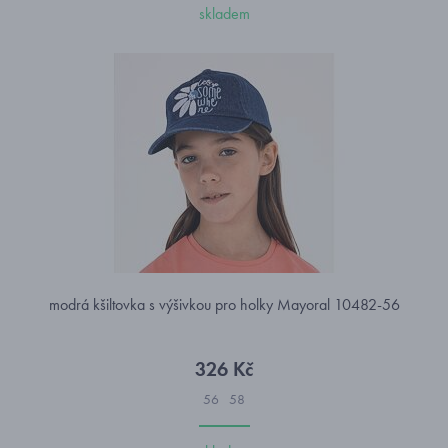
skladem
modrá kšiltovka s výšivkou pro holky Mayoral 10482-56
326 Kč
56
58