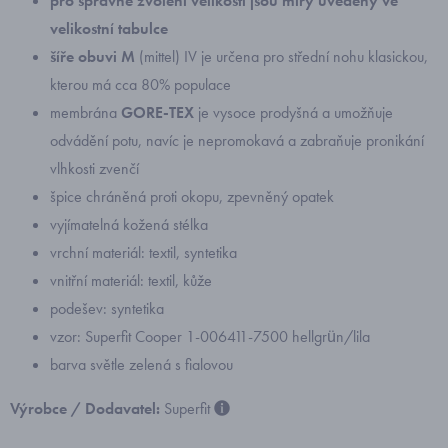
pro správné zvolení velikosti jsou míry uvedeny ve
velikostní tabulce
šíře obuvi M
(mittel) IV je určena pro střední nohu klasickou,
kterou má cca 80% populace
membrána
GORE-TEX
je vysoce prodyšná a umožňuje
odvádění potu, navíc je nepromokavá a zabraňuje pronikání
vlhkosti zvenčí
špice chráněná proti okopu, zpevněný opatek
vyjímatelná kožená stélka
vrchní materiál: textil, syntetika
vnitřní materiál: textil, kůže
podešev: syntetika
vzor: Superfit Cooper 1-006411-7500 hellgrün/lila
barva světle zelená s fialovou
Výrobce / Dodavatel:
Superfit