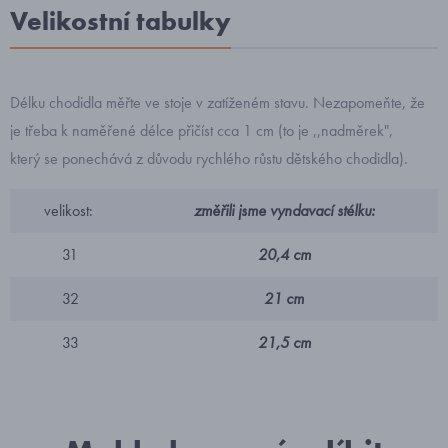
Velikostní tabulky
Délku chodidla měřte ve stoje v zatíženém stavu. Nezapomeňte, že
je třeba k naměřené délce přičíst cca 1 cm (to je ,,nadměrek",
který se ponechává z důvodu rychlého růstu dětského chodidla).
velikost:
změřili jsme vyndavací stélku:
31
20,4 cm
32
21 cm
33
21,5 cm