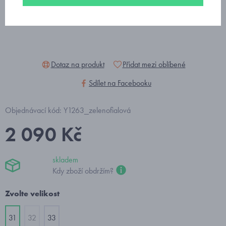
Dotaz na produkt
Přidat mezi oblíbené
Sdílet na Facebooku
Objednávací kód: Y1263_zelenofialová
2 090 Kč
skladem
Kdy zboží obdržím?
Zvolte velikost
31
32
33