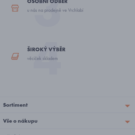
OSOBNÍ ODBĚR
u nás na prodejně ve Vrchlabí
ŠIROKÝ VÝBĚR
věciček skladem
Sortiment
Vše o nákupu