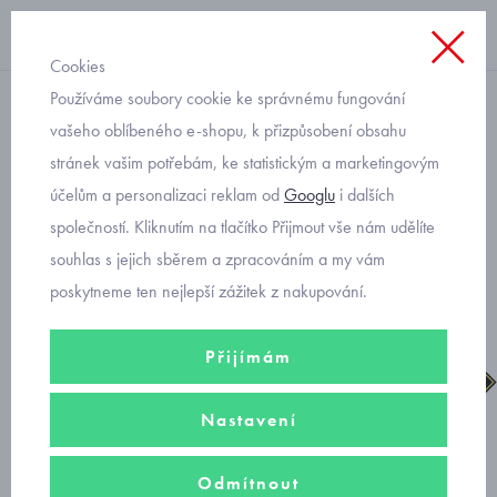
Cookies
Používáme soubory cookie ke správnému fungování
dívčí
vašeho oblíbeného e-shopu, k přizpůsobení obsahu
stránek vašim potřebám, ke statistickým a marketingovým
Superfit dívčí botasky
účelům a personalizaci reklam od
Googlu
i dalších
Cooper Gore-tex 1-006411-
společností. Kliknutím na tlačítko Přijmout vše nám udělíte
7500
souhlas s jejich sběrem a zpracováním a my vám
poskytneme ten nejlepší zážitek z nakupování.
Přijímám
Nastavení
Odmítnout