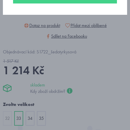
Dotaz na produkt
Přidat mezi oblíbené
Sdílet na Facebooku
Objednávací kód: S1722_šedotyrkysová
1 517 Kč
1 214 Kč
skladem
Kdy zboží obdržím?
Zvolte velikost
32
33
34
35