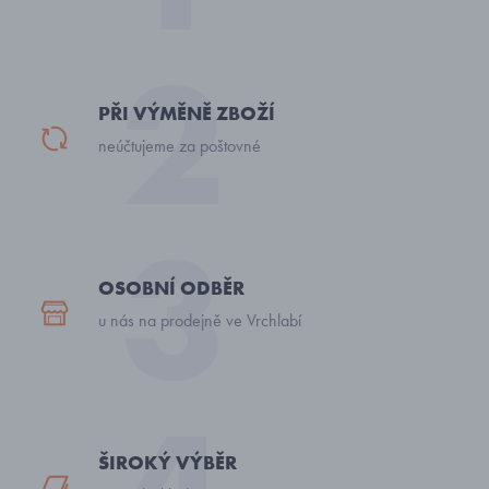
PŘI VÝMĚNĚ ZBOŽÍ
neúčtujeme za poštovné
OSOBNÍ ODBĚR
u nás na prodejně ve Vrchlabí
ŠIROKÝ VÝBĚR