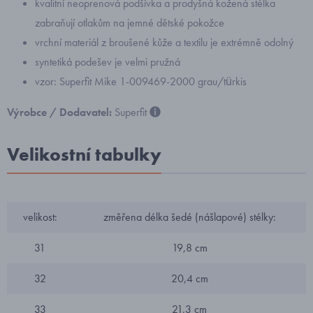
kvalitní neoprenová podšívka a prodyšná kožená stélka
zabraňují otlakům na jemné dětské pokožce
vrchní materiál z broušené kůže a textilu je extrémně odolný
syntetiká podešev je velmi pružná
vzor: Superfit Mike 1-009469-2000 grau/türkis
Výrobce / Dodavatel:
Superfit
Velikostní tabulky
velikost:
změřena délka šedé (nášlapové) stélky:
31
19,8 cm
32
20,4 cm
33
21,3 cm