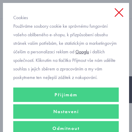
Cookies
Používáme soubory cookie ke správnému fungování
chlapecké
vašeho oblíbeného e-shopu, k přizpůsobení obsahu
stránek vašim potřebám, ke statistickým a marketingovým
Superfit Mike 1-009469-
účelům a personalizaci reklam od
Googlu
i dalších
2000 chlapecké sandály
společností. Kliknutím na tlačítko Přijmout vše nám udělíte
souhlas s jejich sběrem a zpracováním a my vám
poskytneme ten nejlepší zážitek z nakupování.
-20%
Přijímám
Nastavení
Odmítnout