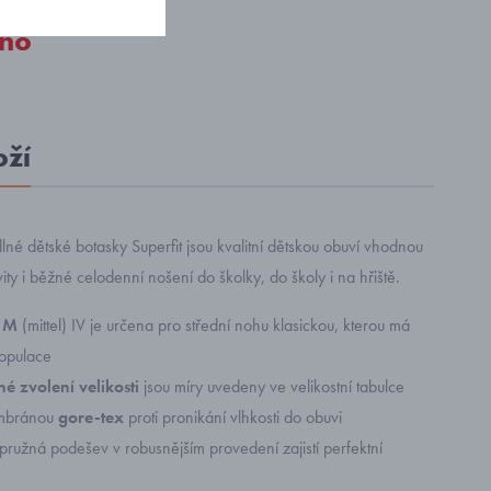
no
oží
lné dětské botasky Superfit jsou kvalitní dětskou obuví vhodnou
ity i běžné celodenní nošení do školky, do školy i na hřiště.
i M
(mittel) IV je určena pro střední nohu klasickou, kterou má
opulace
é zvolení velikosti
jsou míry uvedeny ve velikostní tabulce
mbránou
gore-tex
proti pronikání vlhkosti do obuvi
 pružná podešev v robusnějším provedení zajistí perfektní