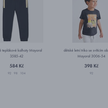
é teplákové kalhoty Mayoral
dětské letní triko se svítícím 
3585-42
Mayoral 3006-54
584 Kč
398 Kč
92
98
104
92