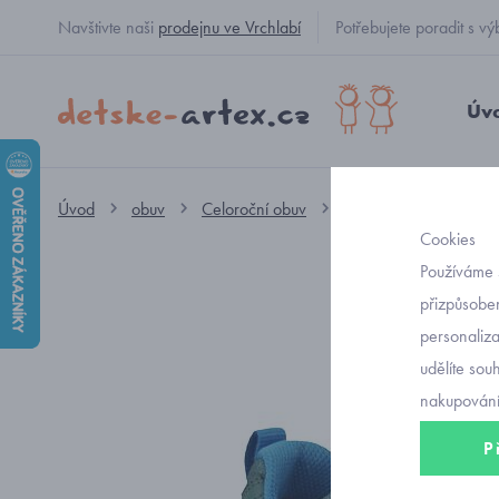
Navštivte naši
prodejnu ve Vrchlabí
Potřebujete poradit s
Úv
Úvod
obuv
Celoroční obuv
nízké GORE-TEX
Cookies
Používáme 
přizpůsoben
personaliz
udělíte sou
nakupování
P