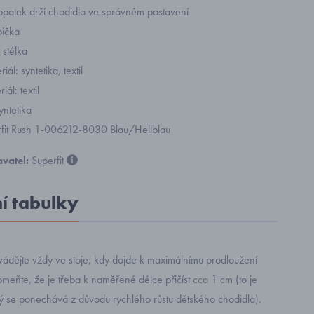
patek drží chodidlo ve správném postavení
pička
 stélka
iál: syntetika, textil
iál: textil
yntetika
rfit Rush 1-006212-8030 Blau/Hellblau
vatel:
Superfit
ní tabulky
ádějte vždy ve stoje, kdy dojde k maximálnímu prodloužení
eňte, že je třeba k naměřené délce přičíst cca 1 cm (to je
rý se ponechává z důvodu rychlého růstu dětského chodidla).