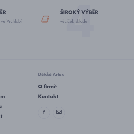
ĚR
ŠIROKÝ VÝBĚR
 ve Vrchlabí
věciček skladem
Dětské Artex
O firmě
am
Kontakt
a
st