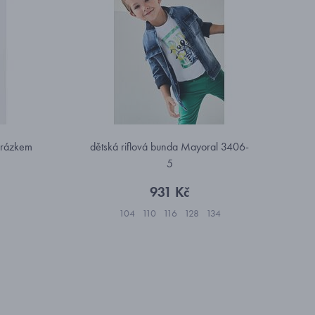
obrázkem
dětská riflová bunda Mayoral 3406-
5
931 Kč
104
110
116
128
134