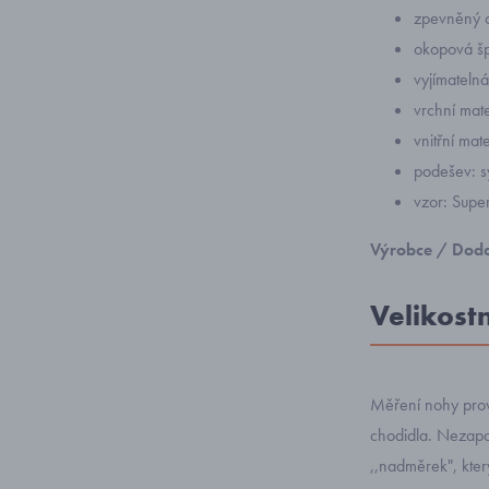
zpevněný o
okopová š
vyjímatelná
vrchní mater
vnitřní mater
podešev: s
vzor: Supe
Výrobce / Doda
Velikost
Měření nohy prov
chodidla. Nezapom
,,nadměrek", kte