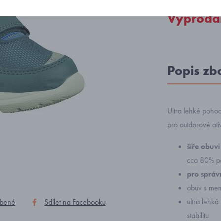
Vyprodá
Popis zb
Ultra lehké pohod
pro outdorové ativ
šíře obuv
cca 80% p
pro správn
obuv s me
ultra lehká
íbené
Sdílet na Facebooku
stabilitu