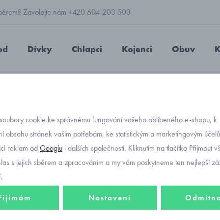
 výběrem? Zavolejte nám +420 604 203 503
od
Dívky
Chlapci
Kojenci
Obuv
K
chlapecké
Superfit Rush 1-006212-8030 chlapecké botasky Gore-
soubory cookie ke správnému fungování vašeho oblíbeného e-shopu, k
Objednávací kó
Superf
í obsahu stránek vašim potřebám, ke statistickým a marketingovým účel
aci reklam od
Googlu
i dalších společností. Kliknutím na tlačítko Přijmout 
chlape
hlas s jejich sběrem a zpracováním a my vám poskytneme ten nejlepší záž
.
řijímám
Nastavení
Odmítn
1 637