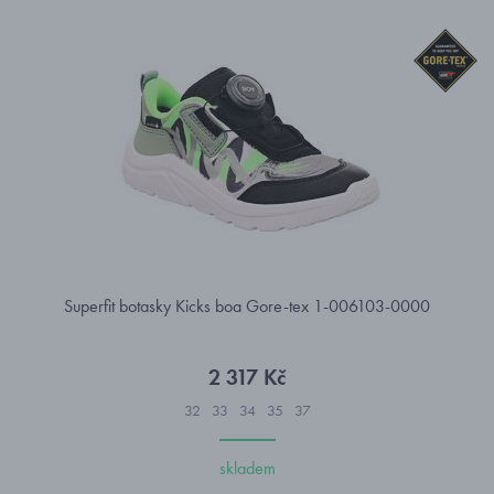
Superfit botasky Kicks boa Gore-tex 1-006103-0000
2 317 Kč
32
33
34
35
37
skladem