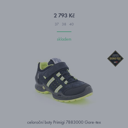
2 793 Kč
37
38
40
skladem
celoroční boty Primigi 7883000 Gore-tex