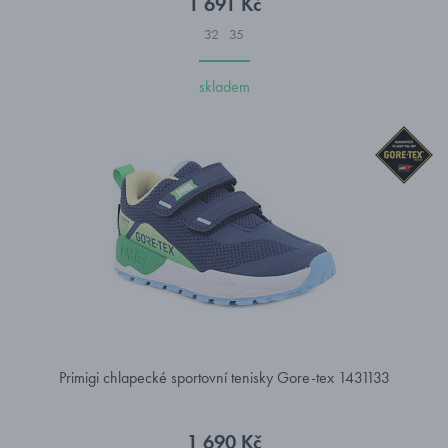
1 691 Kč
32
35
skladem
Primigi chlapecké sportovní tenisky Gore-tex 1431133
1 690 Kč