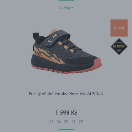
skladem
Nové
Primigi dětské tenisky Gore-tex 2419055
1 598 Kč
25
26
27
28
29