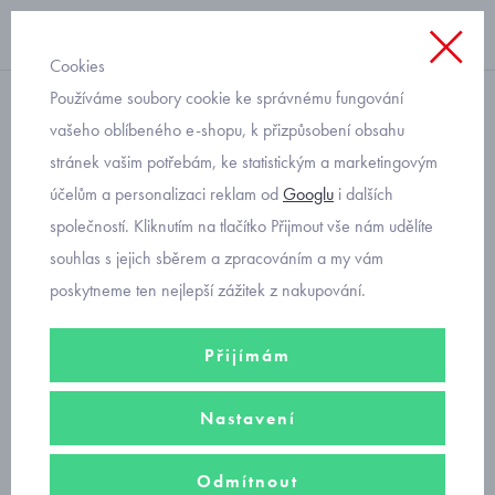
Cookies
Používáme soubory cookie ke správnému fungování
nízké GORE-TEX
vašeho oblíbeného e-shopu, k přizpůsobení obsahu
stránek vašim potřebám, ke statistickým a marketingovým
chlapecké gore-tex boty
účelům a personalizaci reklam od
Googlu
i dalších
společností. Kliknutím na tlačítko Přijmout vše nám udělíte
Značkové chlapecké
botasky s gore-tex membránou
do
souhlas s jejich sběrem a zpracováním a my vám
každého počasí. Kvalitní obuv, která chrání děti před vlhkostí i deštěm
poskytneme ten nejlepší zážitek z nakupování.
od jara do podzimu.
Přijímám
Filtry
Nastavení
Seřadit podle
Doporučujeme
Nejprodávanější
Od nejlevnějšího
Odmítnout