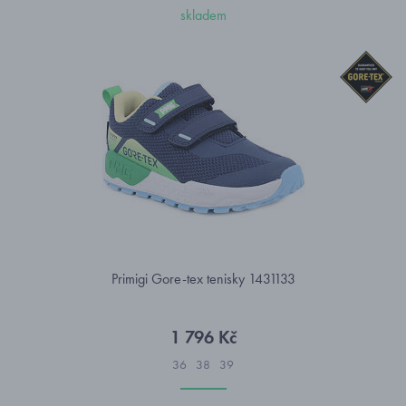
skladem
Primigi Gore-tex tenisky 1431133
1 796 Kč
36
38
39