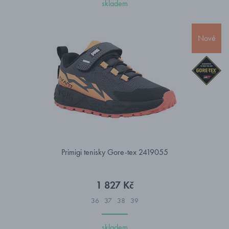
skladem
Nové
Primigi tenisky Gore-tex 2419055
1 827 Kč
36
37
38
39
skladem