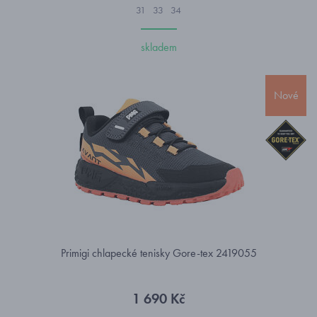
31
33
34
skladem
Nové
Primigi chlapecké tenisky Gore-tex 2419055
1 690 Kč