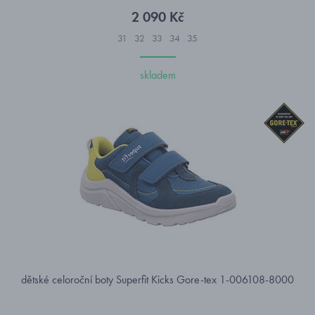
2 090 Kč
31
32
33
34
35
skladem
dětské celoroční boty Superfit Kicks Gore-tex 1-006108-8000