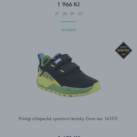
1 966 Kč
27
28
29
30
skladem
Primigi chlapecké sportovní tenisky Gore-tex 1431111