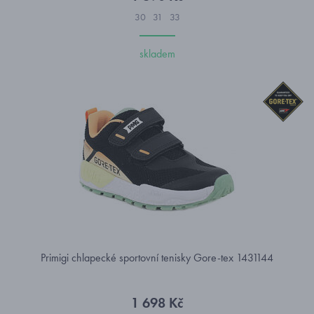
30
31
33
skladem
Primigi chlapecké sportovní tenisky Gore-tex 1431144
1 698 Kč