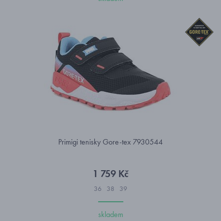
Primigi tenisky Gore-tex 7930544
1 759 Kč
36
38
39
skladem