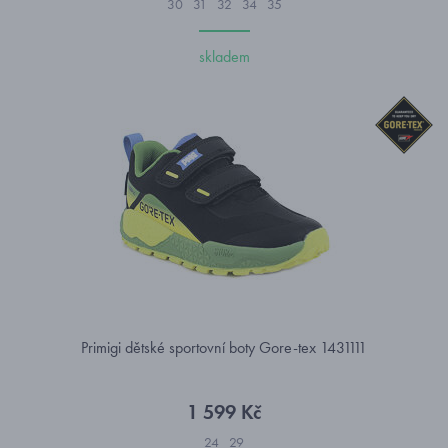
30
31
32
34
35
skladem
Primigi dětské sportovní boty Gore-tex 1431111
1 599 Kč
24
29