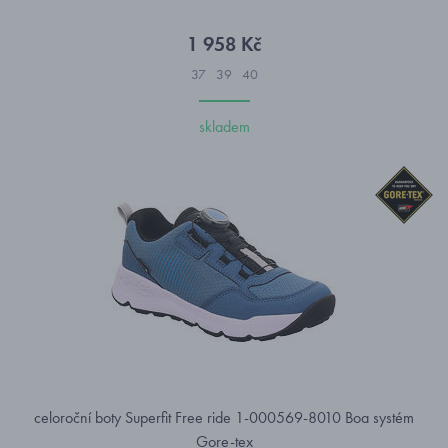
1 958 Kč
37
39
40
skladem
celoroční boty Superfit Free ride 1-000569-8010 Boa systém
Gore-tex