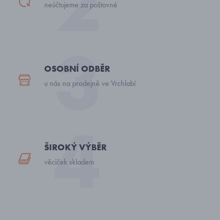
neúčtujeme za poštovné
OSOBNÍ ODBĚR
u nás na prodejně ve Vrchlabí
ŠIROKÝ VÝBĚR
věciček skladem