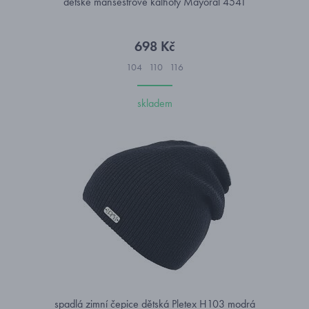
dětské manšestrové kalhoty Mayoral 4541
698 Kč
104
110
116
skladem
spadlá zimní čepice dětská Pletex H103 modrá