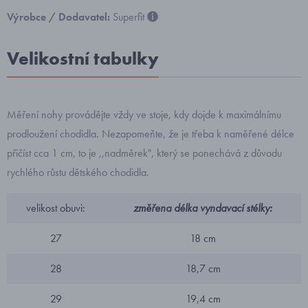
Výrobce / Dodavatel:
Superfit
Velikostní tabulky
Měření nohy provádějte vždy ve stoje, kdy dojde k maximálnímu
prodloužení chodidla. Nezapomeňte, že je třeba k naměřené délce
přičíst cca 1 cm, to je ,,nadměrek", který se ponechává z důvodu
rychlého růstu dětského chodidla.
velikost obuvi:
změřena délka vyndavací stélky:
27
18 cm
28
18,7 cm
29
19,4 cm