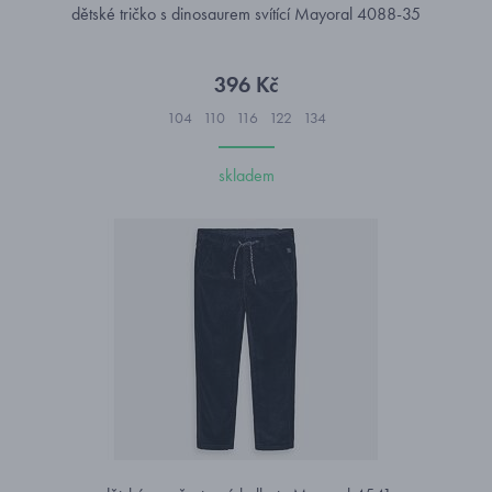
dětské tričko s dinosaurem svítící Mayoral 4088-35
396 Kč
104
110
116
122
134
skladem