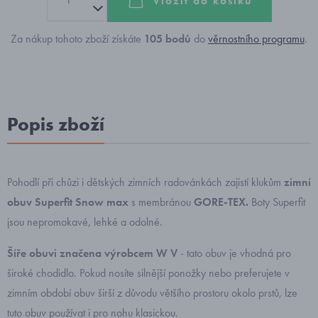
Vložit do košíku
Za nákup tohoto zboží získáte
105
bodů
do
věrnostního programu
.
Popis zboží
Pohodlí při chůzi i dětských zimních radovánkách zajistí klukům
zimní
obuv
Superfit Snow max
s membránou
GORE-TEX.
Boty Superfit
jsou nepromokavé, lehké a odolné.
Šíře obuvi značena výrobcem W V
- tato obuv je vhodná pro
široké chodidlo. Pokud nosíte silnější ponožky nebo preferujete v
zimním období obuv širší z důvodu většího prostoru okolo prstů, lze
tuto obuv používat i pro nohu klasickou.