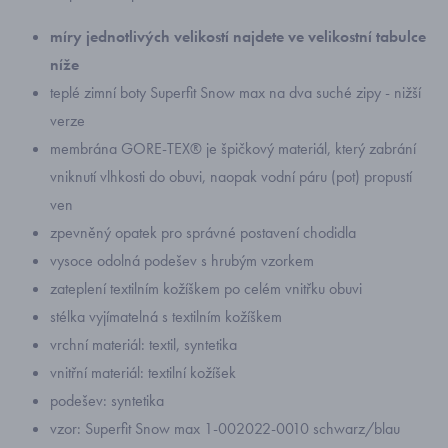
míry jednotlivých velikostí najdete ve velikostní tabulce
níže
teplé zimní boty Superfit Snow max na dva suché zipy - nižší
verze
membrána GORE-TEX® je špičkový materiál, který zabrání
vniknutí vlhkosti do obuvi, naopak vodní páru (pot) propustí
ven
zpevněný opatek pro správné postavení chodidla
vysoce odolná podešev s hrubým vzorkem
zateplení textilním kožíškem po celém vnitřku obuvi
stélka vyjímatelná s textilním kožíškem
vrchní materiál: textil, syntetika
vnitřní materiál: textilní kožíšek
podešev: syntetika
vzor: Superfit Snow max 1-002022-0010 schwarz/blau