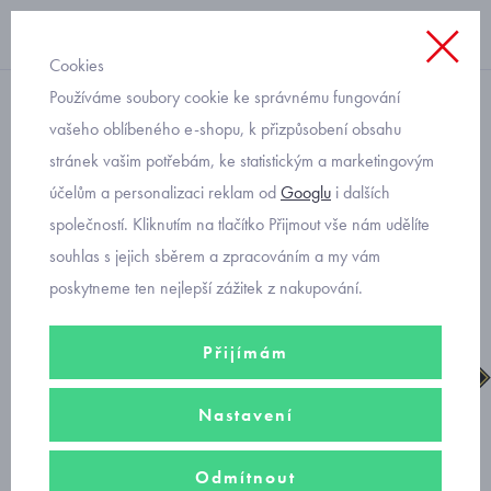
Cookies
Používáme soubory cookie ke správnému fungování
suchý zip chlapecké
vašeho oblíbeného e-shopu, k přizpůsobení obsahu
stránek vašim potřebám, ke statistickým a marketingovým
Superfit Snow max 1-
účelům a personalizaci reklam od
Googlu
i dalších
002022-0010 dětské zimní
společností. Kliknutím na tlačítko Přijmout vše nám udělíte
boty
souhlas s jejich sběrem a zpracováním a my vám
poskytneme ten nejlepší zážitek z nakupování.
Přijímám
Nastavení
Odmítnout