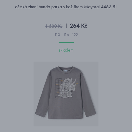
dětská zimní bunda parka s kožíškem Mayoral 4462-81
1 264 Kč
1 580 Kč
110
116
122
skladem