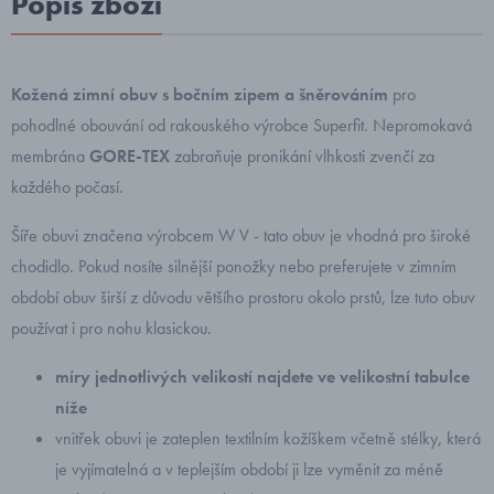
Popis zboží
Kožená zimní obuv
s bočním zipem a šněrováním
pro
pohodlné obouvání od rakouského výrobce Superfit. Nepromokavá
membrána
GORE-TEX
zabraňuje pronikání vlhkosti zvenčí za
každého počasí.
Šíře obuvi značena výrobcem W V - tato obuv je vhodná pro široké
chodidlo. Pokud nosíte silnější ponožky nebo preferujete v zimním
období obuv širší z důvodu většího prostoru okolo prstů, lze tuto obuv
používat i pro nohu klasickou.
míry jednotlivých velikostí najdete ve velikostní tabulce
níže
vnitřek obuvi je zateplen textilním kožíškem včetně stélky, která
je vyjímatelná a v teplejším období ji lze vyměnit za méně