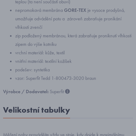
teplou (ta není součástí obuvi)
nepromokavá membrána
GORE-TEX
je vysoce prodyšná,
umožňuje odvádění potu a zároveň zabraňuje pronikání
vlhkosti zvenčí
zip podložený membránou, která zabraňuje proniknutí vlhkosti
zipem do výše kotníku
vrchní materiál: kůže, textil
vnitřní materiál: textilní kožíšek
podešev: syntetika
vzor: Superfit Tedd 1-800473-3020 braun
Výrobce / Dodavatel:
Superfit
Velikostní tabulky
Měření nohy provádějte vždy ve stoje, kdy dojde k maximálnímu