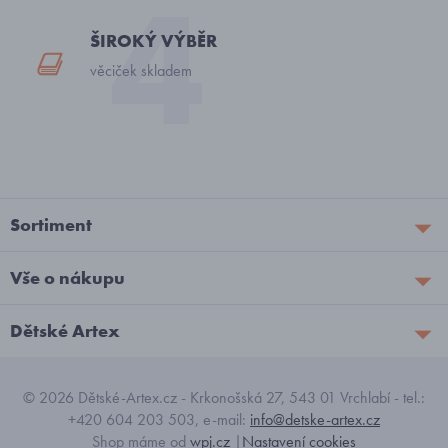
ŠIROKÝ VÝBĚR
věciček skladem
Sortiment
Vše o nákupu
Dětské Artex
© 2026 Dětské-Artex.cz - Krkonošská 27, 543 01 Vrchlabí - tel.:
+420 604 203 503, e-mail:
info@detske-artex.cz
Shop máme od
wpj.cz
|
Nastavení cookies