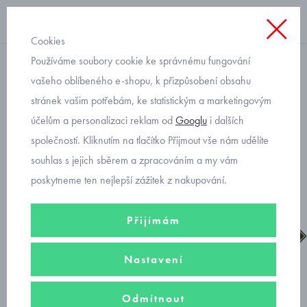
Cookies
Používáme soubory cookie ke správnému fungování
šněrovací chlapecké
vašeho oblíbeného e-shopu, k přizpůsobení obsahu
stránek vašim potřebám, ke statistickým a marketingovým
Superfit Tedd zimní kožené
účelům a personalizaci reklam od
Googlu
i dalších
boty gore-tex 1-800473-
společností. Kliknutím na tlačítko Přijmout vše nám udělíte
3020
souhlas s jejich sběrem a zpracováním a my vám
poskytneme ten nejlepší zážitek z nakupování.
Přijímám
Nastavení
Odmítnout