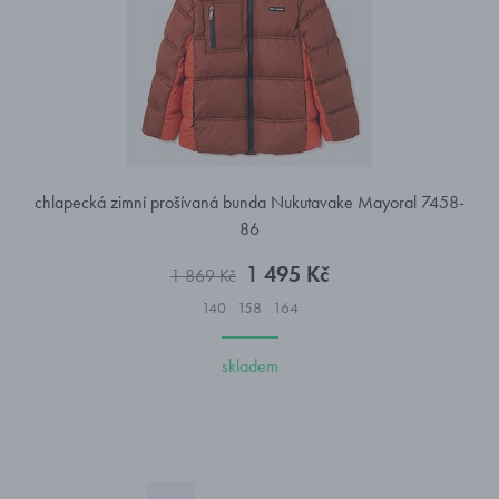
chlapecká zimní prošívaná bunda Nukutavake Mayoral 7458-
86
1 495 Kč
1 869 Kč
140
158
164
skladem