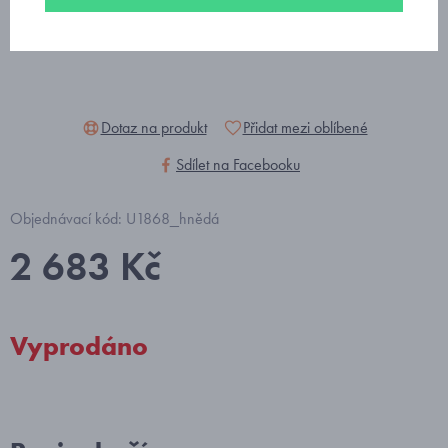
Dotaz na produkt
Přidat mezi oblíbené
Sdílet na Facebooku
Objednávací kód: U1868_hnědá
2 683 Kč
Vyprodáno