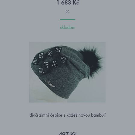
1 683 Kč
92
skladem
dívčí zimní čepice s kožešinovou bambulí
497 Kč