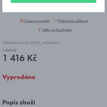
Dotaz na produkt
Přidat mezi oblíbené
Sdílet na Facebooku
Objednávací kód: J2569_šedofialová
1 888 Kč
1 416 Kč
Vyprodáno
Popis zboží