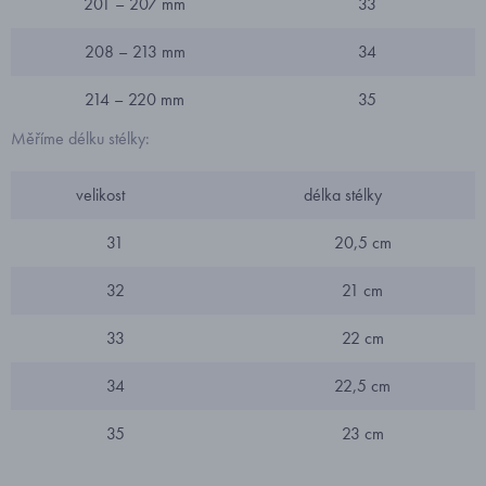
201 – 207 mm
33
208 – 213 mm
34
214 – 220 mm
35
Měříme délku stélky:
velikost
délka stélky
31
20,5 cm
32
21 cm
33
22 cm
34
22,5 cm
35
23 cm