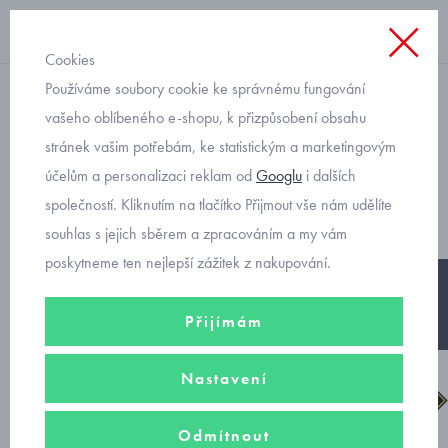
Cookies
Používáme soubory cookie ke správnému fungování
suchý zip dívčí
vašeho oblíbeného e-shopu, k přizpůsobení obsahu
stránek vašim potřebám, ke statistickým a marketingovým
Superfit zimní dívčí boty na
účelům a personalizaci reklam od
Googlu
i dalších
suché zipy
společností. Kliknutím na tlačítko Přijmout vše nám udělíte
souhlas s jejich sběrem a zpracováním a my vám
poskytneme ten nejlepší zážitek z nakupování.
-25%
Přijímám
Nastavení
Odmítnout