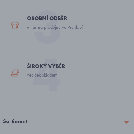
OSOBNÍ ODBĚR
u nás na prodejně ve Vrchlabí
ŠIROKÝ VÝBĚR
věciček skladem
Sortiment