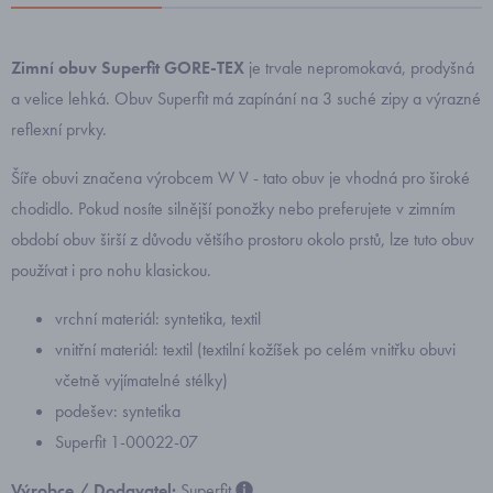
Zimní obuv Superfit GORE-TEX
je trvale nepromokavá, prodyšná
a velice lehká. Obuv Superfit má zapínání na 3 suché zipy a výrazné
reflexní prvky.
Šíře obuvi značena výrobcem W V - tato obuv je vhodná pro široké
chodidlo. Pokud nosíte silnější ponožky nebo preferujete v zimním
období obuv širší z důvodu většího prostoru okolo prstů, lze tuto obuv
používat i pro nohu klasickou.
vrchní materiál: syntetika, textil
vnitřní materiál: textil (textilní kožíšek po celém vnitřku obuvi
včetně vyjímatelné stélky)
podešev: syntetika
Superfit 1-00022-07
Výrobce / Dodavatel:
Superfit