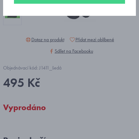
Dotaz na produkt
Přidat mezi oblíbené
Sdílet na Facebooku
Objednávací kód: J1411_šedá
495 Kč
Vyprodáno