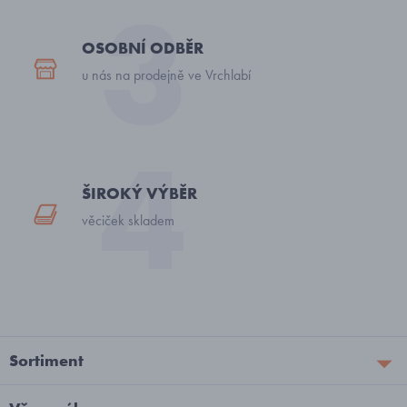
OSOBNÍ ODBĚR
u nás na prodejně ve Vrchlabí
ŠIROKÝ VÝBĚR
věciček skladem
Sortiment