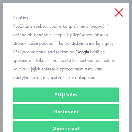
Cookies
Používáme soubory cookie ke správnému fungování
šusťákové, bavlněné
vašeho oblíbeného e-shopu, k přizpůsobení obsahu
stránek vašim potřebám, ke statistickým a marketingovým
šusťákové kalhoty s
účelům a personalizaci reklam od
Googlu
i dalších
bavlněnou podšívkou
společností. Kliknutím na tlačítko Přijmout vše nám udělíte
velikost 80 až 98 šedé
souhlas s jejich sběrem a zpracováním a my vám
poskytneme ten nejlepší zážitek z nakupování.
Přijímám
Nastavení
Odmítnout