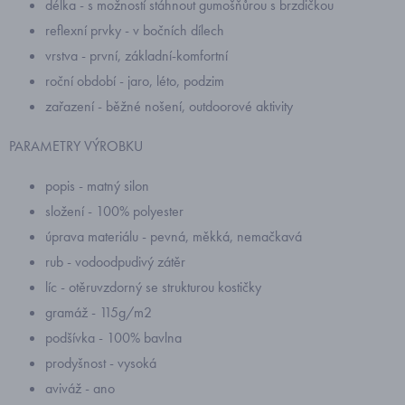
délka - s možností stáhnout gumošňůrou s brzdičkou
reflexní prvky - v bočních dílech
vrstva - první, základní-komfortní
roční období - jaro, léto, podzim
zařazení - běžné nošení, outdoorové aktivity
PARAMETRY VÝROBKU
popis - matný silon
složení - 100% polyester
úprava materiálu - pevná, měkká, nemačkavá
rub - vodoodpudivý zátěr
líc - otěruvzdorný se strukturou kostičky
gramáž - 115g/m2
podšívka - 100% bavlna
prodyšnost - vysoká
aviváž - ano