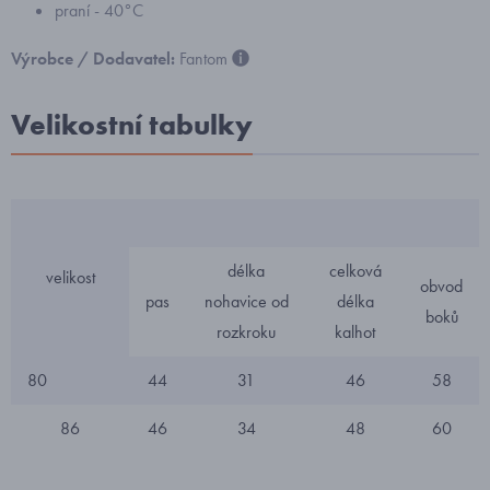
praní - 40°C
Výrobce / Dodavatel:
Fantom
Velikostní tabulky
délka
celková
velikost
obvod
pas
nohavice od
délka
boků
rozkroku
kalhot
80
44
31
46
58
86
46
34
48
60