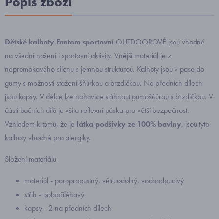
Popis zboží
Dětské kalhoty Fantom sportovní
OUTDOOROVÉ jsou vhodné
na všední nošení i sportovní aktivity. Vnější materiál je z
nepromokavého silonu s jemnou strukturou. Kalhoty jsou v pase do
gumy s možností stažení šňůrkou a brzdičkou. Na předních dílech
jsou kapsy. V délce lze nohavice stáhnout gumošňůrou s brzdičkou. V
části bočních dílů je všita reflexní páska pro větší bezpečnost.
Vzhledem k tomu, že je
látka podšívky ze 100% bavlny
, jsou tyto
kalhoty vhodné pro alergiky.
Složení materiálu
materiál - paropropustný, větruodolný, vodoodpudivý
střih - polopřiléhavý
kapsy - 2 na předních dílech