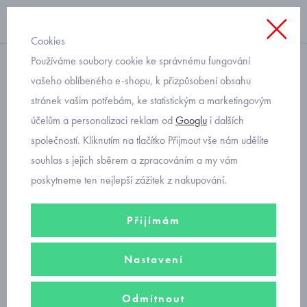
Cookies
Používáme soubory cookie ke správnému fungování
tričko
vašeho oblíbeného e-shopu, k přizpůsobení obsahu
stránek vašim potřebám, ke statistickým a marketingovým
triko detektiv s pejskem
účelům a personalizaci reklam od
Googlu
i dalších
Mayoral 2066
společností. Kliknutím na tlačítko Přijmout vše nám udělíte
souhlas s jejich sběrem a zpracováním a my vám
poskytneme ten nejlepší zážitek z nakupování.
Přijímám
Nastavení
Odmítnout