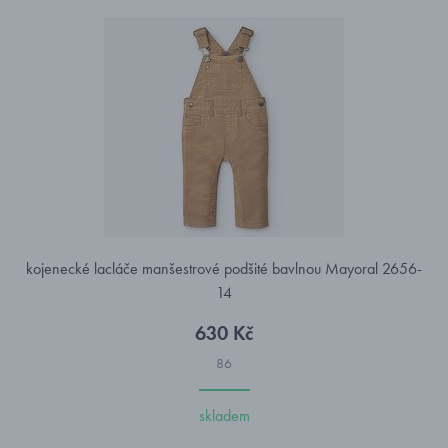
kojenecké lacláče manšestrové podšité bavlnou Mayoral 2656-
14
630 Kč
86
skladem