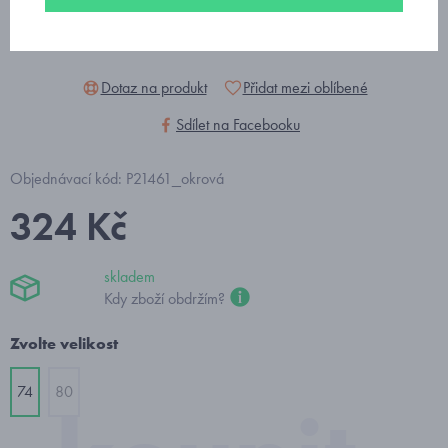
Dotaz na produkt
Přidat mezi oblíbené
Sdílet na Facebooku
Objednávací kód: P21461_okrová
324 Kč
skladem
Kdy zboží obdržím?
Zvolte velikost
74
80