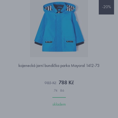
-20%
kojenecká jarní bundička parka Mayoral 1412-73
788 Kč
985 Kč
74
86
skladem