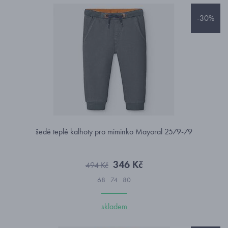
-30%
šedé teplé kalhoty pro miminko Mayoral 2579-79
346 Kč
494 Kč
68
74
80
skladem