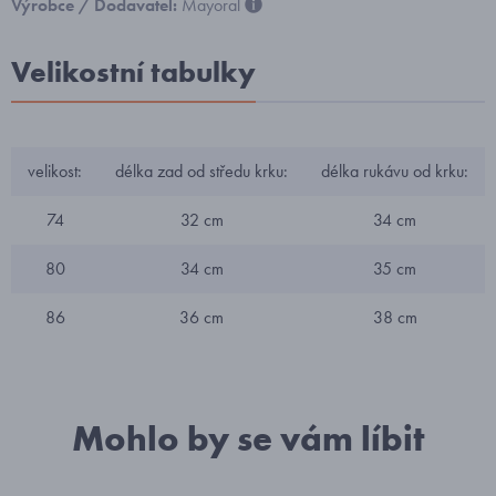
Výrobce / Dodavatel:
Mayoral
Velikostní tabulky
velikost:
délka zad od středu krku:
délka rukávu od krku:
74
32 cm
34 cm
80
34 cm
35 cm
86
36 cm
38 cm
Mohlo by se vám líbit