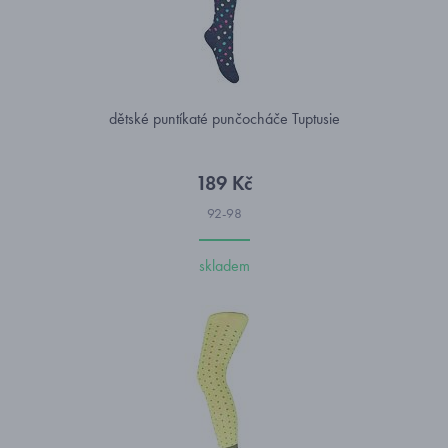
dětské puntíkaté punčocháče Tuptusie
189 Kč
92-98
skladem