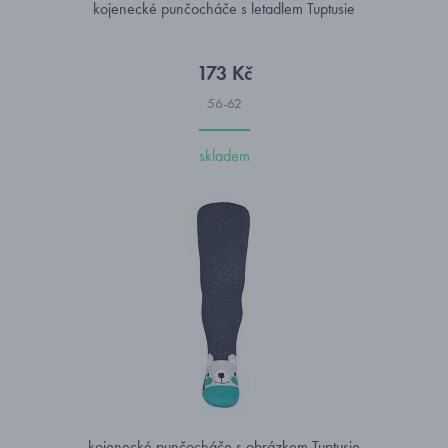
kojenecké punčocháče s letadlem Tuptusie
173 Kč
56-62
skladem
kojenecké punčocháče s obrázkem Tuptusie