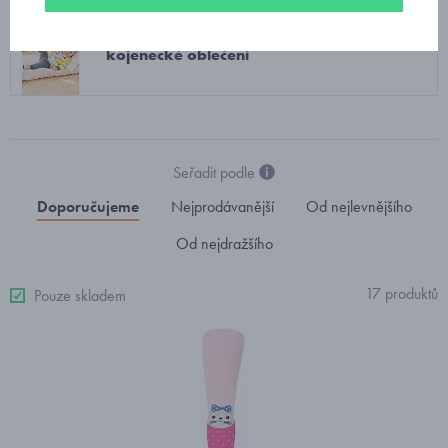
kojenecké oblečení
Seřadit podle
Doporučujeme
Nejprodávanější
Od nejlevnějšího
Od nejdražšího
17 produktů
Pouze skladem