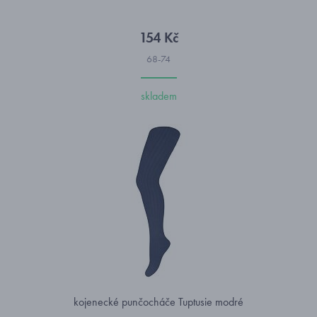
154 Kč
68-74
skladem
kojenecké punčocháče Tuptusie modré