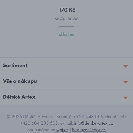
170 Kč
68-74
80-86
skladem
Sortiment
Vše o nákupu
Dětské Artex
© 2026 Dětské-Artex.cz - Krkonošská 27, 543 01 Vrchlabí - tel.:
+420 604 203 503, e-mail:
info@detske-artex.cz
Shop máme od
wpj.cz
|
Nastavení cookies