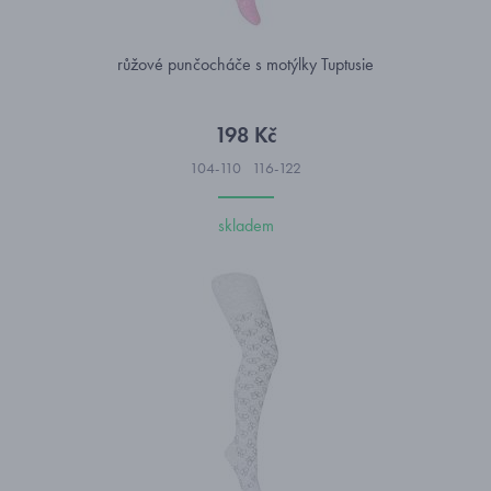
růžové punčocháče s motýlky Tuptusie
198 Kč
104-110
116-122
skladem