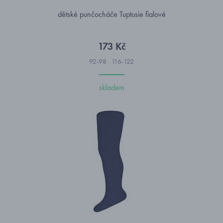
dětské punčocháče Tuptusie fialové
173 Kč
92-98
116-122
skladem