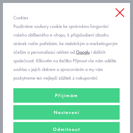
Cookies
Používáme soubory cookie ke správnému fungování
Úvod
vašeho oblíbeného e-shopu, k přizpůsobení obsahu
stránek vašim potřebám, ke statistickým a marketingovým
Syntex
účelům a personalizaci reklam od
Googlu
i dalších
společností. Kliknutím na tlačítko Přijmout vše nám udělíte
punčocháče
souhlas s jejich sběrem a zpracováním a my vám
poskytneme ten nejlepší zážitek z nakupování.
dívčí oblečení
Přijímám
Nastavení
chlapecké oblečení
Odmítnout