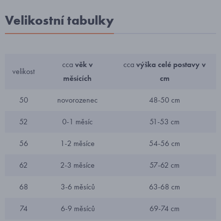
Velikostní tabulky
cca
věk v
cca
výška celé postavy v
velikost
měsících
cm
50
novorozenec
48-50 cm
52
0-1 měsíc
51-53 cm
56
1-2 měsíce
54-56 cm
62
2-3 měsíce
57-62 cm
68
3-6 měsíců
63-68 cm
74
6-9 měsíců
69-74 cm