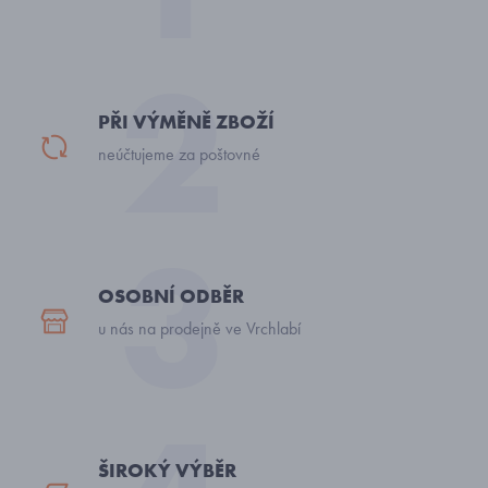
PŘI VÝMĚNĚ ZBOŽÍ
neúčtujeme za poštovné
OSOBNÍ ODBĚR
u nás na prodejně ve Vrchlabí
ŠIROKÝ VÝBĚR