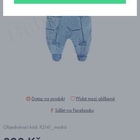
Dotaz na produkt
Přidat mezi oblíbené
Sdílet na Facebooku
Objednávací kód: X2141_modrá