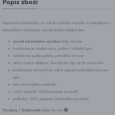
Popis zboží
Kojeneckou kombinézu ze svítícího zimního welsoftu se zateplením z
heboučkého mikroplyše oceníte každý chladný den.
overal od českého výrobce
Baby Service
kombinéza je vhodná zimu, podzim i chladné jaro
rukávky lze podle potřeby pohodlně ohrnout
velmi snadné oblékání, dva dlouhé zipy až do nohaviček
kombinézka má krytí krku, které zabrání poškrábání koncem
zipů
dvě vrsvy teplého materiálu
vrchní materiál: 100% polyester (welsoft)
podšívka: 100% polyester (heboučký microplyš)
Výrobce / Dodavatel:
Baby Service