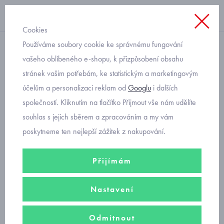
Cookies
Používáme soubory cookie ke správnému fungování
teplý, sametový
vašeho oblíbeného e-shopu, k přizpůsobení obsahu
stránek vašim potřebám, ke statistickým a marketingovým
teplá kojenecká kombinéza
účelům a personalizaci reklam od
Googlu
i dalších
reflexní kočky
společností. Kliknutím na tlačítko Přijmout vše nám udělíte
souhlas s jejich sběrem a zpracováním a my vám
poskytneme ten nejlepší zážitek z nakupování.
Přijímám
Nastavení
Odmítnout